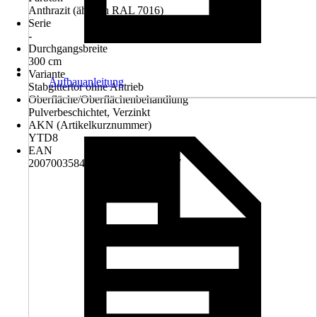
Anthrazit (ähnlich RAL 7016)
Serie
-
Durchgangsbreite
300 cm
Variante
Aufbauanleitung
Stabgittertor ohne Antrieb
Oberfläche/Oberflächenbehandlung
Pulverbeschichtet, Verzinkt
AKN (Artikelkurznummer)
YTD8
EAN
2007003584566, 4251289651827