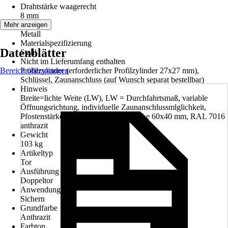
Drahtstärke waagerecht
8 mm
Material
Mehr anzeigen
Metall
Materialspezifizierung
Datenblätter
Stahl
Nicht im Lieferumfang enthalten
Bereich überspringen
Profilzylinder (erforderlicher Profilzylinder 27x27 mm),
Schlüssel, Zaunanschluss (auf Wunsch separat bestellbar)
Hinweis
Breite=lichte Weite (LW), LW = Durchfahrtsmaß, variable
Öffnungsrichtung, individuelle Zaunanschlussmlglichkeit,
Pfostenstärke 80x80 mm, Rahmenstärke 60x40 mm, RAL 7016
anthrazit
Gewicht
103 kg
Artikeltyp
Tor
Ausführung
Doppeltor
Anwendung
Sichern
Grundfarbe
Anthrazit
Farbton