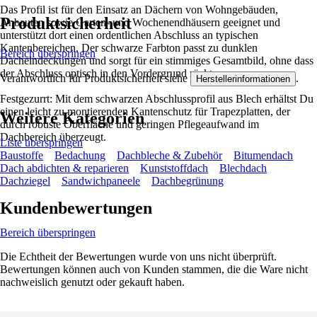
Das Profil ist für den Einsatz an Dächern von Wohngebäuden,
Produktsicherheit
Anbauten sowie Garten- und Wochenendhäusern geeignet und
unterstützt dort einen ordentlichen Abschluss an typischen
Kantenbereichen. Der schwarze Farbton passt zu dunklen
Bereich überspringen
Dacheindeckungen und sorgt für ein stimmiges Gesamtbild, ohne dass
der Abschluss optisch in den Vordergrund rückt.
Verantwortlich für Produktsicherheit siehe
.
Herstellerinformationen
Festgezurrt: Mit dem schwarzen Abschlussprofil aus Blech erhältst Du
einen leicht zu montierenden Kantenschutz für Trapezplatten, der
Weitere Kategorien
durch robuste Oberfläche und geringen Pflegeaufwand im
Dachbereich überzeugt.
Liste überspringen
Baustoffe
Bedachung
Dachbleche & Zubehör
Bitumendach
Dach abdichten & reparieren
Kunststoffdach
Blechdach
Dachziegel
Sandwichpaneele
Dachbegrünung
Kundenbewertungen
Bereich überspringen
Die Echtheit der Bewertungen wurde von uns nicht überprüft.
Bewertungen können auch von Kunden stammen, die die Ware nicht
nachweislich genutzt oder gekauft haben.