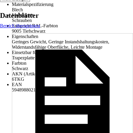
Materialspezifizierung
Blech
Datenblätter
Montageart
Schrauben
Bereich überspringen
Entspricht RAL-Farbton
9005 Tiefschwarz
Eigenschaften
Geringes Gewicht, Geringe Instandshaltungskosten,
Widerstandsfähige Oberfläche, Leichte Montage
Einsetzbar für
Trapezplatte
Farbton
Schwarz
AKN (Artikelkurznummer)
6TKG
EAN
5948988021394, 5948988039825