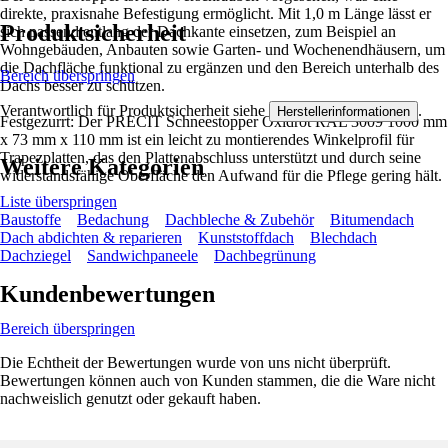
direkte, praxisnahe Befestigung ermöglicht. Mit 1,0 m Länge lässt er
Produktsicherheit
sich passend entlang der Dachkante einsetzen, zum Beispiel an
Wohngebäuden, Anbauten sowie Garten- und Wochenendhäusern, um
die Dachfläche funktional zu ergänzen und den Bereich unterhalb des
Bereich überspringen
Dachs besser zu schützen.
Verantwortlich für Produktsicherheit siehe
.
Herstellerinformationen
Festgezurrt: Der PRECIT Schneestopper Oxidrot RAL 3009 1000 mm
x 73 mm x 110 mm ist ein leicht zu montierendes Winkelprofil für
Trapezplatten, das den Plattenabschluss unterstützt und durch seine
Weitere Kategorien
widerstandsfähige Oberfläche den Aufwand für die Pflege gering hält.
Liste überspringen
Baustoffe
Bedachung
Dachbleche & Zubehör
Bitumendach
Dach abdichten & reparieren
Kunststoffdach
Blechdach
Dachziegel
Sandwichpaneele
Dachbegrünung
Kundenbewertungen
Bereich überspringen
Die Echtheit der Bewertungen wurde von uns nicht überprüft.
Bewertungen können auch von Kunden stammen, die die Ware nicht
nachweislich genutzt oder gekauft haben.