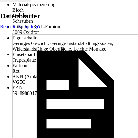
Materialspezifizierung
Blech
Datenblätter
Montageart
Schrauben
Bereich überspringen
Entspricht RAL-Farbton
3009 Oxidrot
Eigenschaften
Geringes Gewicht, Geringe Instandshaltungskosten,
Widerstandsfähige Oberfläche, Leichte Montage
Einsetzbar für
Trapezplatte
Farbton
Rot
AKN (Artikelkurznummer)
VG5C
EAN
5948988017724, 5948988038880