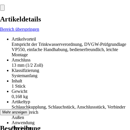
Artikeldetails
Bereich überspringen
Artikelvorteil
Entspricht der Trinkwasserverordnung, DVGW-Prüfgrundlage
VP550, einfache Handhabung, bedienerfreundlich, leichte
Montage
Anschluss
13 mm (1/2 Zoll)
Klassifizierung
Systemanfang
Inhalt
1 Stück
Gewicht
0,168 kg
Artikeltyp
Schlauchkupplung, Schlauchstück, Anschlussstück, Verbinder
Einsatzbereich
Mehr anzeigen
Außen
Anwendung
Beschreibung
Bewässern