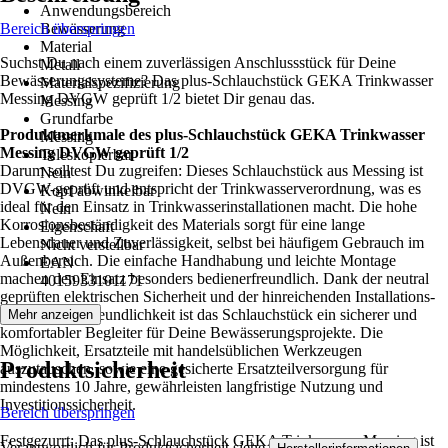
Anwendungsbereich
Bereich überspringen
Bewässerung
Material
Suchst Du nach einem zuverlässigen Anschlussstück für Deine
Metall
Bewässerungssysteme? Das plus-Schlauchstück GEKA Trinkwasser
Materialspezifizierung
Messing DVGW geprüft 1/2 bietet Dir genau das.
Messing
Grundfarbe
Produktmerkmale des plus-Schlauchstück GEKA Trinkwasser
Messing
Messing DVGW geprüft 1/2
Teleskopierbar
Darum solltest Du zugreifen: Dieses Schlauchstück aus Messing ist
Nein
DVGW-geprüft und entspricht der Trinkwasserverordnung, was es
Kopf abwinkelbar
ideal für den Einsatz in Trinkwasserinstallationen macht. Die hohe
Nein
Korrosionsbeständigkeit des Materials sorgt für eine lange
Eigenschaft
Lebensdauer und Zuverlässigkeit, selbst bei häufigem Gebrauch im
Nicht verstellbar
Außenbereich. Die einfache Handhabung und leichte Montage
EAN
machen den Einsatz besonders bedienerfreundlich. Dank der neutral
4015933101171
geprüften elektrischen Sicherheit und der hinreichenden Installations-
und Wartungsfreundlichkeit ist das Schlauchstück ein sicherer und
Mehr anzeigen
komfortabler Begleiter für Deine Bewässerungsprojekte. Die
Möglichkeit, Ersatzteile mit handelsüblichen Werkzeugen
Produktsicherheit
auszutauschen, sowie eine gesicherte Ersatzteilversorgung für
mindestens 10 Jahre, gewährleisten langfristige Nutzung und
Investitionssicherheit.
Bereich überspringen
Festgezurrt: Das plus-Schlauchstück GEKA Trinkwasser Messing ist
Verantwortlich für Produktsicherheit siehe
.