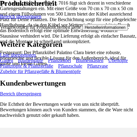
Produktsicherheit
Die Anthrazitfarbe nach RAL 7016 fügt sich dezent in verschiedene
Gartengestaltungen ein. Mit einer Größe von 70 cm x 70 cm x 50 cm
und einem Füllvolumen von 500 Litern bietet der Kübel ausreichend
Bereich überspringen
Platz für Deine Pflanzen. Die Beschichtung sorgt für eine pflegeleichte
Handhabung, da sie den Kübel vor Wettereinflüssen schützt. Durch
Verantwortlich für Produktsicherheit siehe
.
Herstellerinformationen
das Bodenloch erfolgt eine optimale Entwässerung, wodurch
Staunässe verhindert wird. Die Lieferung erfolgt als einfacher Bausatz,
und die Montage ist schnell und unkompliziert.
Weitere Kategorien
Festgezurrt: Der Pflanzkübel Palatino Clara bietet eine robuste,
Liste überspringen
pflegeleichte und flexible Lösung für den Außenbereich, ideal für
Garten
Blumentöpfe
Pflanzkübel
Blumenkästen
Übertöpfe
große und kleine Gärten.
Pflanztöpfe & Pflanzgefäße
Pflanzschale
Pflanzvase
Zubehör für Pflanzgefäße & Blumentöpfe
Kundenbewertungen
Bereich überspringen
Die Echtheit der Bewertungen wurde von uns nicht überprüft.
Bewertungen können auch von Kunden stammen, die die Ware nicht
nachweislich genutzt oder gekauft haben.