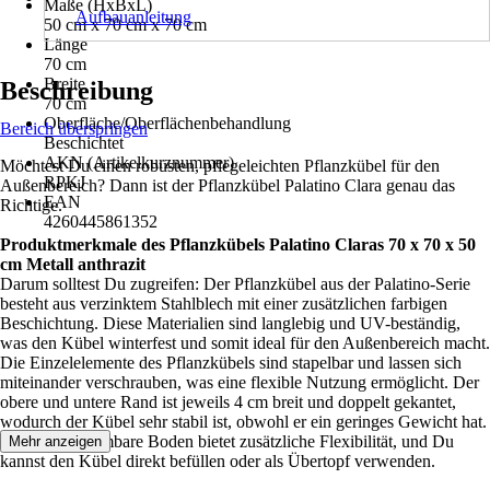
Maße (HxBxL)
Aufbauanleitung
50 cm x 70 cm x 70 cm
Länge
70 cm
Breite
Beschreibung
70 cm
Oberfläche/Oberflächenbehandlung
Bereich überspringen
Beschichtet
AKN (Artikelkurznummer)
Möchtest Du einen robusten, pflegeleichten Pflanzkübel für den
RPKJ
Außenbereich? Dann ist der Pflanzkübel Palatino Clara genau das
EAN
Richtige.
4260445861352
Produktmerkmale des Pflanzkübels Palatino Claras 70 x 70 x 50
cm Metall anthrazit
Darum solltest Du zugreifen: Der Pflanzkübel aus der Palatino-Serie
besteht aus verzinktem Stahlblech mit einer zusätzlichen farbigen
Beschichtung. Diese Materialien sind langlebig und UV-beständig,
was den Kübel winterfest und somit ideal für den Außenbereich macht.
Die Einzelelemente des Pflanzkübels sind stapelbar und lassen sich
miteinander verschrauben, was eine flexible Nutzung ermöglicht. Der
obere und untere Rand ist jeweils 4 cm breit und doppelt gekantet,
wodurch der Kübel sehr stabil ist, obwohl er ein geringes Gewicht hat.
Der herausnehmbare Boden bietet zusätzliche Flexibilität, und Du
Mehr anzeigen
kannst den Kübel direkt befüllen oder als Übertopf verwenden.