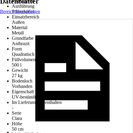
Datenblätter
Pflanzgefäß
Ausführung
Bereich überspringen
Pflanzkübel
Einsatzbereich
Außen
Material
Metall
Grundfarbe
Anthrazit
Form
Quadratisch
Füllvolumen
500 l
Gewicht
27 kg
Bodenloch
Vorhanden
Eigenschaft
UV-beständig, Winterfest
Im Lieferumfang enthalten
-
Serie
Clara
Höhe
50 cm