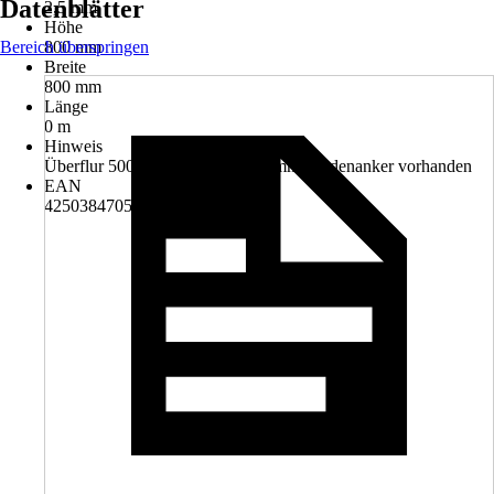
Datenblätter
2,5 mm
Höhe
Bereich überspringen
800 mm
Breite
800 mm
Länge
0 m
Hinweis
Überflur 500 mm, Unterflur 300 mm, Bodenanker vorhanden
EAN
4250384705787