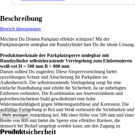
Beschreibung
Bereich überspringen
Möchtest Du Deinen Parkplatz effektiv schützen? Mit der
Parkplatzsperre umlegbar mit Rundzylinder hast Du die ideale Lösung.
Produktmerkmale der Parkplatzsperre umlegbar mit
Rundzylinder selbsteinrastende Verriegelung zum Einbetonieren
weiß-rot H = 500 mm B = 800 mm
Darum solltest Du zugreifen: Diese Absperrvorrichtung bietet
zuverlässigen Schutz und Absicherung für Parkplätze im
Außenbereich. Die selbsteinrastende Verriegelung sorgt für eine
einfache Handhabung und erhöht die Sicherheit, da sie unbefugtes
Entfernen verhindert. Die Kombination aus feuerverzinktem und
pulverbeschichtetem Stahl gewährleistet eine hohe
Widerstandsfähigkeit gegen Witterungseinflüsse und Korrosion. Die
auffällige Farbgebung in Rot und Weiß verbessert die Sichtbarkeit und
trägt zur Unfallvermeidung bei. Mit einer Höhe von 500 mm und einer
Mehr anzeigen
Breite von 800 mm bietet die Sperre eine effektive Barriere, die
dennoch bei Bedarf umgelegt werden kann, um den Zugang zu
Produktsicherheit
ermöglichen.