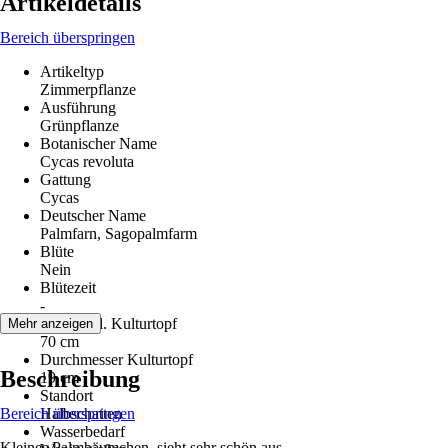
Artikeldetails
Bereich überspringen
Artikeltyp
Zimmerpflanze
Ausführung
Grünpflanze
Botanischer Name
Cycas revoluta
Gattung
Cycas
Deutscher Name
Palmfarn, Sagopalmfarm
Blüte
Nein
Blütezeit
-
Höhe inkl. Kulturtopf
Mehr anzeigen
70 cm
Durchmesser Kulturtopf
Beschreibung
19 cm
Standort
Bereich überspringen
Halbschatten
Wasserbedarf
Kleines Palmbäumchen, sieht sehr schön aus.