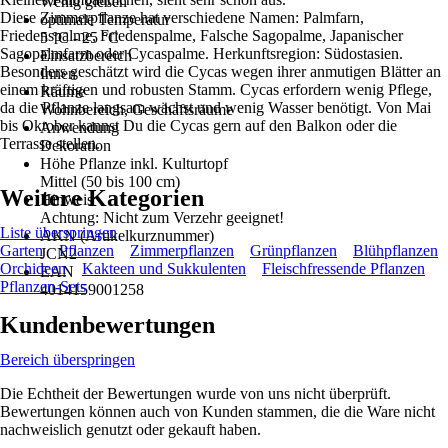
Wenig gießen
Diese Zimmerpflanze hat verschiedene Namen: Palmfarn,
optimale Temperatur
Friedenspalme, Friedenspalme, Falsche Sagopalme, Japanischer
5 °C - 25 °C
Sagopalmfarm oder Cycaspalme. Herkunftsregion: Südostasien.
Einsatzbereich
Besonders geschätzt wird die Cycas wegen ihrer anmutigen Blätter an
Innen
einem kräftigen und robusten Stamm. Cycas erfordern wenig Pflege,
Räume
da die Pflanze langsam wächst und wenig Wasser benötigt. Von Mai
Wohnbereich, Geschäftsräume
bis Oktober kannst Du die Cycas gern auf den Balkon oder die
Anwendung
Terrasse stellen.
Dekoration
Höhe Pflanze inkl. Kulturtopf
Mittel (50 bis 100 cm)
Weitere Kategorien
Hinweis
Achtung: Nicht zum Verzehr geeignet!
Liste überspringen
AKN (Artikelkurznummer)
Garten
Pflanzen
Zimmerpflanzen
Grünpflanzen
Blühpflanzen
JCN2
Orchideen
Kakteen und Sukkulenten
Fleischfressende Pflanzen
EAN
Pflanzen-Sets
4014159001258
Kundenbewertungen
Bereich überspringen
Die Echtheit der Bewertungen wurde von uns nicht überprüft.
Bewertungen können auch von Kunden stammen, die die Ware nicht
nachweislich genutzt oder gekauft haben.