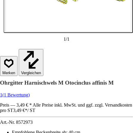
1
/
1
Vergleichen
Ohrgitter Harnischwels M Otocinclus affinis M
1
(1 Bewertung)
Preis — 3,49 € * Alle Preise inkl. MwSt. und ggf. zzgl. Versandkosten
pro ST
3,49 €
*
/
ST
Art.-Nr.
8572973
Empfohlene Beckenbreite ab
:
40 cm