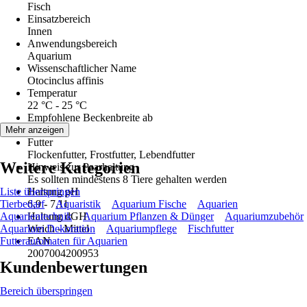
Fisch
Einsatzbereich
Innen
Anwendungsbereich
Aquarium
Wissenschaftlicher Name
Otocinclus affinis
Temperatur
22 °C - 25 °C
Empfohlene Beckenbreite ab
40 cm
Mehr anzeigen
Futter
Flockenfutter, Frostfutter, Lebendfutter
Weitere Kategorien
Hinweis zur Paarhaltung
Es sollten mindestens 8 Tiere gehalten werden
Liste überspringen
Haltung pH
Tierbedarf
6,9 - 7,11
Aquaristik
Aquarium Fische
Aquarien
Aquarientechnik
Haltung dGH
Aquarium Pflanzen & Dünger
Aquariumzubehör
Aquarium Dekoration
Weich - Mittel
Aquariumpflege
Fischfutter
Futterautomaten für Aquarien
EAN
2007004200953
Kundenbewertungen
Bereich überspringen