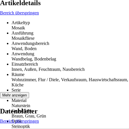
Artikeldetails
Bereich überspringen
Artikeltyp
Mosaik
Ausführung
Mosaikfliese
Anwendungsbereich
Wand, Boden
Anwendung
Wandbelag, Bodenbelag
Einsatzbereich
Innen, Außen, Feuchtraum, Nassbereich
Räume
Wohnzimmer, Flur / Diele, Verkaufsraum, Hauswirtschaftsraum,
Küche
Serie
-
Mehr anzeigen
Material
Naturstein
Datenblätter
Grundfarbe
Braun, Grau, Grün
Bereich überspringen
Optik
Steinoptik