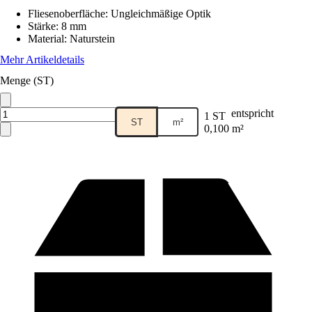
Fliesenoberfläche
:
Ungleichmäßige Optik
Stärke
:
8 mm
Material
:
Naturstein
Mehr Artikeldetails
Menge (ST)
entspricht
1 ST
ST
m²
0,100 m²