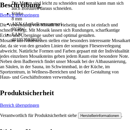
Die Matten sind leicht zu schneiden und somit kann man sich
Beschreibung
auch Bordüren daraus schneiden.
Stärke
Bereich überspringen
8 mm
AKN (Artikelkurznummer)
Die Verwendung von Mosaik ist vielseitig und es ist einfach und
9YRW
schnell verlegt. Mit Mosaik lassen sich Rundungen, scharfkantige
EAN
Ecken und Übergänge sauber und optimal gestalten.
4019525838155
Mosaike aus Natursteinen stellen eine besonders interessante Mosaikart
dar, da sie von den geraden Linien der sonstigen Fliesenverlegung
abweicht. Natürliche Formen und Farben gepaart mit der Individualität
jedes einzelnen Mosaiksteins geben jedem Raum eine besondere Note.
Neben dem Badbereich findet unser Mosaik bei der Altbausanierung,
an Säulen, in der Sauna, im Schwimmbad, in der Küche, im
Sportzentrum, in Wellness-Bereichen und bei der Gestaltung von
Haus- und Geschäftsfronten verwendung.
Produktsicherheit
Bereich überspringen
Verantwortlich für Produktsicherheit siehe
.
Herstellerinformationen