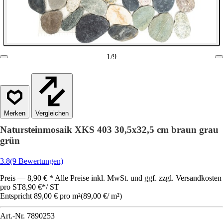
1
/
9
Vergleichen
Natursteinmosaik XKS 403 30,5x32,5 cm braun grau
grün
3.8
(9 Bewertungen)
Preis — 8,90 € * Alle Preise inkl. MwSt. und ggf. zzgl. Versandkosten
pro ST
8,90 €
*
/
ST
Entspricht 89,00 € pro m²
(
89,00 €
/
m²
)
Art.-Nr.
7890253