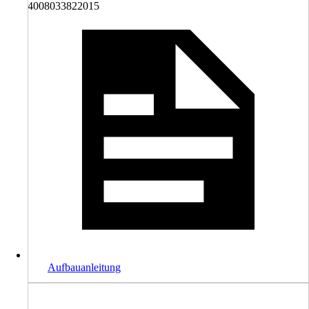
4008033822015
Aufbauanleitung