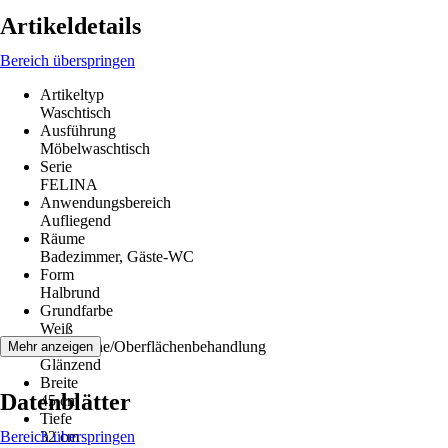
Artikeldetails
Bereich überspringen
Artikeltyp
Waschtisch
Ausführung
Möbelwaschtisch
Serie
FELINA
Anwendungsbereich
Aufliegend
Räume
Badezimmer, Gäste-WC
Form
Halbrund
Grundfarbe
Weiß
Oberfläche/Oberflächenbehandlung
Mehr anzeigen
Glänzend
Breite
Datenblätter
45 cm
Tiefe
Bereich überspringen
32 cm