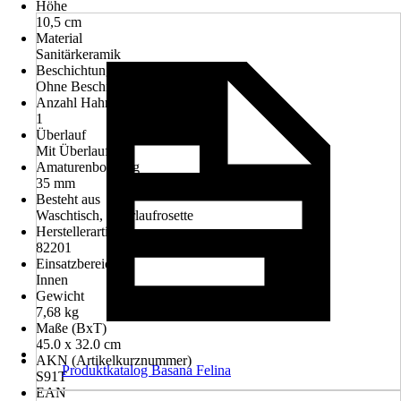
Höhe
10,5 cm
Material
Sanitärkeramik
Beschichtung
Ohne Beschichtung
Anzahl Hahnlöcher
1
Überlauf
Mit Überlauf
Amaturenbohrung
35 mm
Besteht aus
Waschtisch, Überlaufrosette
Herstellerartikelnummer
82201
Einsatzbereich
Innen
Gewicht
7,68 kg
Maße (BxT)
45.0 x 32.0 cm
AKN (Artikelkurznummer)
Produktkatalog Basana Felina
S91T
EAN