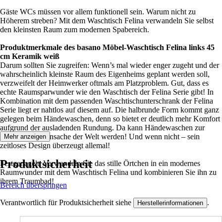
Gäste WCs müssen vor allem funktionell sein. Warum nicht zu
Höherem streben? Mit dem Waschtisch Felina verwandeln Sie selbst
den kleinsten Raum zum modernen Spabereich.
Produktmerkmale des basano Möbel-Waschtisch Felina links 45
cm Keramik weiß
Darum sollten Sie zugreifen: Wenn’s mal wieder enger zugeht und der
wahrscheinlich kleinste Raum des Eigenheims geplant werden soll,
verzweifelt der Heimwerker oftmals am Platzproblem. Gut, dass es
echte Raumsparwunder wie den Waschtisch der Felina Serie gibt! In
Kombination mit dem passenden Waschtischunterschrank der Felina
Serie liegt er nahtlos auf diesem auf. Die halbrunde Form kommt ganz
gelegen beim Händewaschen, denn so bietet er deutlich mehr Komfort
aufgrund der ausladenden Rundung. Da kann Händewaschen zur
schönsten Nebensache der Welt werden! Und wenn nicht – sein
Mehr anzeigen
zeitloses Design überzeugt allemal!
Produktsicherheit
Festgenagelt: Verwandeln Sie das stille Örtchen in ein modernes
Raumwunder mit dem Waschtisch Felina und kombinieren Sie ihn zu
ihrem Traumbad!
Bereich überspringen
Verantwortlich für Produktsicherheit siehe
.
Herstellerinformationen