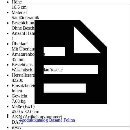
Höhe
10,5 cm
Material
Sanitärkeramik
Beschichtung
Ohne Beschichtung
Anzahl Hahnlöcher
1
Überlauf
Mit Überlauf
Amaturenbohrung
35 mm
Besteht aus
Waschtisch, Überlaufrosette
Herstellerartikelnummer
82200
Einsatzbereich
Innen
Gewicht
7,68 kg
Maße (BxT)
45.0 x 32.0 cm
AKN (Artikelkurznummer)
Produktkatalog Basana Felina
DA73
EAN