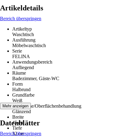
Artikeldetails
Bereich überspringen
Artikeltyp
Waschtisch
Ausführung
Möbelwaschtisch
Serie
FELINA
Anwendungsbereich
Aufliegend
Räume
Badezimmer, Gäste-WC
Form
Halbrund
Grundfarbe
Weiß
Oberfläche/Oberflächenbehandlung
Mehr anzeigen
Glänzend
Breite
Datenblätter
45 cm
Tiefe
Bereich überspringen
32 cm