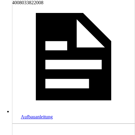
4008033822008
Aufbauanleitung