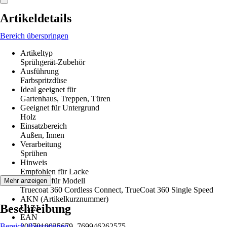
Artikeldetails
Bereich überspringen
Artikeltyp
Sprühgerät-Zubehör
Ausführung
Farbspritzdüse
Ideal geeignet für
Gartenhaus, Treppen, Türen
Geeignet für Untergrund
Holz
Einsatzbereich
Außen, Innen
Verarbeitung
Sprühen
Hinweis
Empfohlen für Lacke
Geeignet für Modell
Mehr anzeigen
Truecoat 360 Cordless Connect, TrueCoat 360 Single Speed
AKN (Artikelkurznummer)
Beschreibung
U1ZJ
EAN
Bereich überspringen
2007010035679, 769946262575