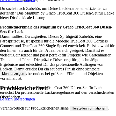
Du suchst nach Zubehör, um Deine Lackierarbeiten effizienter zu
gestalten? Das Magnum by Graco TrueCoat 360 Düsen-Set für Lacke
bietet Dir die ideale Lösung.
Produktmerkmale des Magnum by Graco TrueCoat 360 Düsen-
Sets für Lacke
Darum solltest Du zugreifen: Dieses Sprühgerät-Zubehör, eine
Farbspritzdüse, ist speziell für die Modelle TrueCoat 360 Cordless
Connect und TrueCoat 360 Single Speed entwickelt. Es ist sowohl für
den Innen- als auch für den Außenbereich geeignet. Damit ist es
vielseitig einsetzbar und passt perfekt für Projekte wie Gartenhäuser,
Treppen und Türen. Die präzise Düse sorgt für gleichmäßige
Ergebnisse und erleichtert Dir das professionelle Auftragen von
Lacken. Damit erzielst Du ein sauberes Finish ohne sichtbare
Übergänge, was besonders bei größeren Flächen und Objekten
Mehr anzeigen
vorteilhaft ist.
Produktsicherheit
Mit dem Magnum by Graco TrueCoat 360 Düsen-Set für Lacke
erreichst Du professionelle Lackierergebnisse auf den verschiedensten
Oberflächen.
Bereich überspringen
Verantwortlich für Produktsicherheit siehe
.
Herstellerinformationen