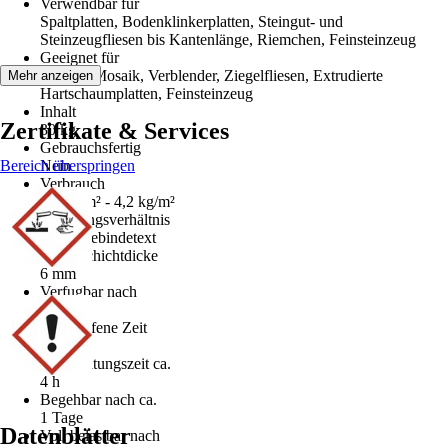
Verwendbar für
Spaltplatten, Bodenklinkerplatten, Steingut- und
Steinzeugfliesen bis Kantenlänge, Riemchen, Feinsteinzeug
Geeignet für
Fliesen, Mosaik, Verblender, Ziegelfliesen, Extrudierte
Mehr anzeigen
Hartschaumplatten, Feinsteinzeug
Inhalt
Zertifikate & Services
30 kg
Gebrauchsfertig
Bereich überspringen
Nein
Verbrauch
1,4 kg/m² - 4,2 kg/m²
Mischungsverhältnis
Siehe Gebindetext
Max. Schichtdicke
6 mm
Verfugbar nach
48 h
Klebeoffene Zeit
20 min
Verarbeitungszeit ca.
4 h
Begehbar nach ca.
1 Tage
Datenblätter
Voll belastbar nach