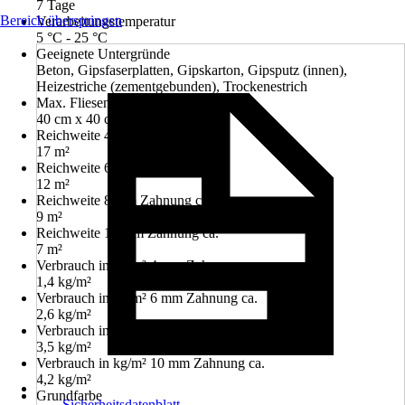
7 Tage
Bereich überspringen
Verarbeitungstemperatur
5 °C - 25 °C
Geeignete Untergründe
Beton, Gipsfaserplatten, Gipskarton, Gipsputz (innen),
Heizestriche (zementgebunden), Trockenestrich
Max. Fliesenformat (LxB) cm
40 cm x 40 cm
Reichweite 4 mm Zahnung ca.
17 m²
Reichweite 6 mm Zahnung ca.
12 m²
Reichweite 8 mm Zahnung ca.
9 m²
Reichweite 10 mm Zahnung ca.
7 m²
Verbrauch in kg/m² 4 mm Zahnung ca.
1,4 kg/m²
Verbrauch in kg/m² 6 mm Zahnung ca.
2,6 kg/m²
Verbrauch in kg/m² 8 mm Zahnung ca.
3,5 kg/m²
Verbrauch in kg/m² 10 mm Zahnung ca.
4,2 kg/m²
Grundfarbe
Sicherheitsdatenblatt