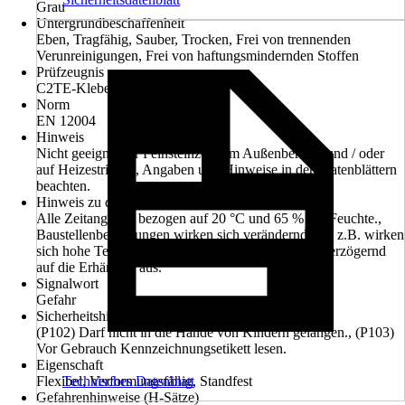
Grau
Untergrundbeschaffenheit
Eben, Tragfähig, Sauber, Trocken, Frei von trennenden
Verunreinigungen, Frei von haftungsmindernden Stoffen
Prüfzeugnis
C2TE-Kleber nach EN 12004
Norm
EN 12004
Hinweis
Nicht geeignet für Feinsteinzeug im Außenbereich und / oder
auf Heizestrichen, Angaben und Hinweise in den Datenblättern
beachten.
Hinweis zu den Zeitangaben
Alle Zeitangaben bezogen auf 20 °C und 65 % rel. Feuchte.,
Baustellenbedingungen wirken sich verändernd aus, z.B. wirken
sich hohe Temperaturen beschleunigend, niedrige verzögernd
auf die Erhärtung aus.
Signalwort
Gefahr
Sicherheitshinweise (P-Sätze)
(P102) Darf nicht in die Hände von Kindern gelangen., (P103)
Vor Gebrauch Kennzeichnungsetikett lesen.
Eigenschaft
Flexibel, Verformungsfähig, Standfest
Technisches Datenblatt
Gefahrenhinweise (H-Sätze)