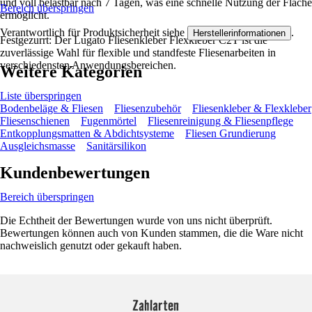
und voll belastbar nach 7 Tagen, was eine schnelle Nutzung der Fläche
Bereich überspringen
ermöglicht.
Verantwortlich für Produktsicherheit siehe
.
Herstellerinformationen
Festgezurrt: Der Lugato Fliesenkleber Flexkleber C2T ist die
zuverlässige Wahl für flexible und standfeste Fliesenarbeiten in
verschiedensten Anwendungsbereichen.
Weitere Kategorien
Liste überspringen
Bodenbeläge & Fliesen
Fliesenzubehör
Fliesenkleber & Flexkleber
Fliesenschienen
Fugenmörtel
Fliesenreinigung & Fliesenpflege
Entkopplungsmatten & Abdichtsysteme
Fliesen Grundierung
Ausgleichsmasse
Sanitärsilikon
Kundenbewertungen
Bereich überspringen
Die Echtheit der Bewertungen wurde von uns nicht überprüft.
Bewertungen können auch von Kunden stammen, die die Ware nicht
nachweislich genutzt oder gekauft haben.
Zahlarten