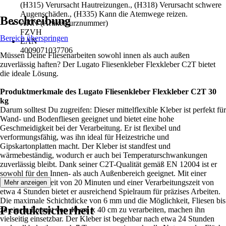
(H315) Verursacht Hautreizungen., (H318) Verursacht schwere
Augenschäden., (H335) Kann die Atemwege reizen.
Beschreibung
AKN (Artikelkurznummer)
FZVH
Bereich überspringen
EAN
4009071037706
Müssen Deine Fliesenarbeiten sowohl innen als auch außen
zuverlässig haften? Der Lugato Fliesenkleber Flexkleber C2T bietet
die ideale Lösung.
Produktmerkmale des Lugato Fliesenkleber Flexkleber C2T 30
kg
Darum solltest Du zugreifen: Dieser mittelflexible Kleber ist perfekt für
Wand- und Bodenfliesen geeignet und bietet eine hohe
Geschmeidigkeit bei der Verarbeitung. Er ist flexibel und
verformungsfähig, was ihn ideal für Heizestriche und
Gipskartonplatten macht. Der Kleber ist standfest und
wärmebeständig, wodurch er auch bei Temperaturschwankungen
zuverlässig bleibt. Dank seiner C2T-Qualität gemäß EN 12004 ist er
sowohl für den Innen- als auch Außenbereich geeignet. Mit einer
Klebeoffenen Zeit von 20 Minuten und einer Verarbeitungszeit von
Mehr anzeigen
etwa 4 Stunden bietet er ausreichend Spielraum für präzises Arbeiten.
Die maximale Schichtdicke von 6 mm und die Möglichkeit, Fliesen bis
Produktsicherheit
zu einem Format von 40 cm x 40 cm zu verarbeiten, machen ihn
vielseitig einsetzbar. Der Kleber ist begehbar nach etwa 24 Stunden