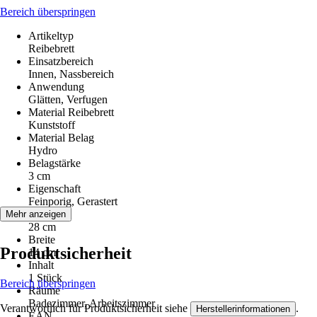
Bereich überspringen
Artikeltyp
Reibebrett
Einsatzbereich
Innen, Nassbereich
Anwendung
Glätten, Verfugen
Material Reibebrett
Kunststoff
Material Belag
Hydro
Belagstärke
3 cm
Eigenschaft
Feinporig, Gerastert
Länge
Mehr anzeigen
28 cm
Breite
Produktsicherheit
14 cm
Inhalt
1 Stück
Bereich überspringen
Räume
Badezimmer, Arbeitszimmer
Verantwortlich für Produktsicherheit siehe
.
Herstellerinformationen
EAN