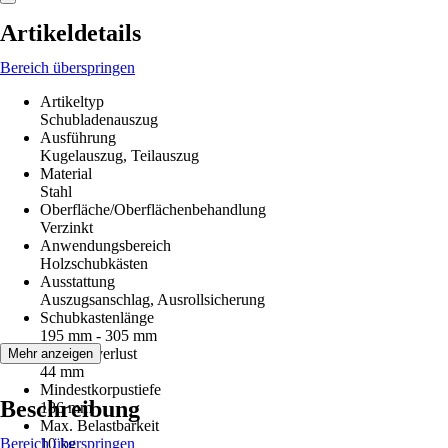
Artikeldetails
Bereich überspringen
Artikeltyp
Schubladenauszug
Ausführung
Kugelauszug, Teilauszug
Material
Stahl
Oberfläche/Oberflächenbehandlung
Verzinkt
Anwendungsbereich
Holzschubkästen
Ausstattung
Auszugsanschlag, Ausrollsicherung
Schubkastenlänge
195 mm - 305 mm
Auszugsverlust
Mehr anzeigen
44 mm
Mindestkorpustiefe
Beschreibung
186 mm
Max. Belastbarkeit
Bereich überspringen
10 kg