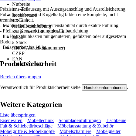
Nutbreite
Präzisions-Teilauszug mit Auszugsanschlag und Ausrollsicherung.
17 mm
Führungsschiene und Kugelkäfig bilden eine komplette, nicht
Lochabstand
trennbare Einheit.
128 mm
- leichter Lauf und hohe Seitenstabilität durch exakte Führung
Artikelbeschreibung
- Pfeil zur Kennzeichnung der Einbaurichtung
Korpustiefe: 186 - 306 mm
- für Holzschubkästen mit genutetem, gefälztem oder aufgesetzem
Inhalt
Boden
2 Stück
- Belastbarkeit bis 10 kg
AKN (Artikelkurznummer)
CZRP
EAN
Produktsicherheit
4008057011662
Bereich überspringen
Verantwortlich für Produktsicherheit siehe
.
Herstellerinformationen
Weitere Kategorien
Liste überspringen
Eisenwaren
Möbeltechnik
Schubladenführungen
Tischbeine
Falt & Schiebetürbeschläge
Möbelausstattung & Zubehör
Möbelgriffe & Möbelknöpfe
Möbelscharniere
Möbelgleiter