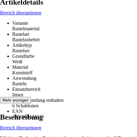
Artikeldetails
Bereich überspringen
Variante
Bastelmaterial
Bastelart
Bastelzubehör
Artikeltyp
Bastelset
Grundfarbe
Weiß
Material
Kunststoff
Anwendung
Basteln
Einsatzbereich
Innen
Im Lieferumfang enthalten
Mehr anzeigen
6 Schablonen
EAN
Beschreibung
4001868121315
Bereich überspringen