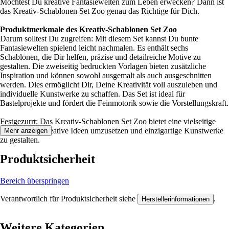
Möchtest Du kreative Fantasiewelten zum Leben erwecken? Dann ist
das Kreativ-Schablonen Set Zoo genau das Richtige für Dich.
Produktmerkmale des Kreativ-Schablonen Set Zoo
Darum solltest Du zugreifen: Mit diesem Set kannst Du bunte
Fantasiewelten spielend leicht nachmalen. Es enthält sechs
Schablonen, die Dir helfen, präzise und detailreiche Motive zu
gestalten. Die zweiseitig bedruckten Vorlagen bieten zusätzliche
Inspiration und können sowohl ausgemalt als auch ausgeschnitten
werden. Dies ermöglicht Dir, Deine Kreativität voll auszuleben und
individuelle Kunstwerke zu schaffen. Das Set ist ideal für
Bastelprojekte und fördert die Feinmotorik sowie die Vorstellungskraft.
Festgezurrt: Das Kreativ-Schablonen Set Zoo bietet eine vielseitige
Möglichkeit, kreative Ideen umzusetzen und einzigartige Kunstwerke
Mehr anzeigen
zu gestalten.
Produktsicherheit
Bereich überspringen
Verantwortlich für Produktsicherheit siehe
.
Herstellerinformationen
Weitere Kategorien