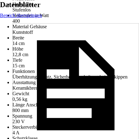
Datenblätter
Heizstufen
Stufenlos
Bereich überspringen
Heizstufen in Watt
400
Material Gehäuse
Kunststoff
Breite
14 cm
Höhe
12,8 cm
Tiefe
15 cm
Funktionen
Überhitzungsschutz, Sicherheitsabschaltung bei Umkippen
Ausstattung
Keramikbrenner
Gewicht
0,56 kg
Länge Anschlusskabel
800 mm
Spannung
230 V
Steckerverbindung für
4 A
Schutzklasse