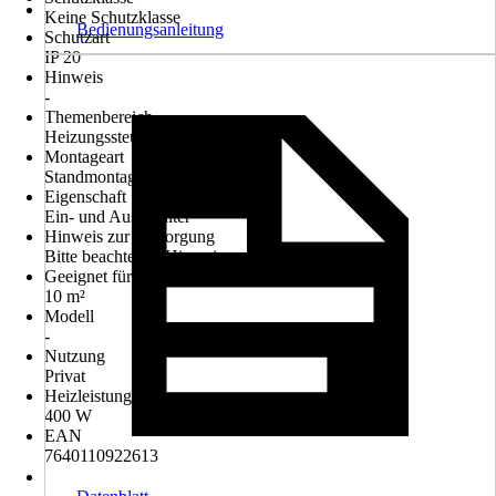
Keine Schutzklasse
Bedienungsanleitung
Schutzart
IP 20
Hinweis
-
Themenbereich
Heizungssteuerung & Raumklima
Montageart
Standmontage
Eigenschaft
Ein- und Ausschalter
Hinweis zur Entsorgung
Bitte beachte die Hinweise zur Entsorgung
Geeignet für Räume bis zu
10 m²
Modell
-
Nutzung
Privat
Heizleistung
400 W
EAN
7640110922613