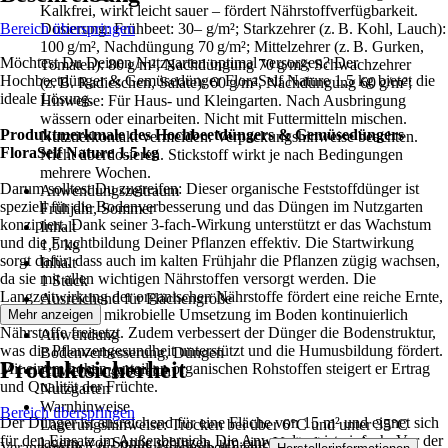
Kalkfrei, wirkt leicht sauer – fördert Nährstoffverfügbarkeit.
Bereich überspringen
Dosierung: Frühbeet: 30– g/m²; Starkzehrer (z. B. Kohl, Lauch):
100 g/m², Nachdüngung 70 g/m²; Mittelzehrer (z. B. Gurken,
Möchtest Du Deinen Nutzgarten optimal versorgen? Der
Tomaten): 80 g/m², Nachdüngung 70 g/m²; Schwachzehrer
Hochbeetdünger & Gemüsedünger FloraSelf Nature 1,5 kg bietet die
(z. B. Radieschen, Salate): 60 g/m², Nachdüngung 60 g/m²;
ideale Lösung.
Hinweise: Für Haus- und Kleingarten. Nach Ausbringung
wässern oder einarbeiten. Nicht mit Futtermitteln mischen.
Produktmerkmale des Hochbeetdüngers & Gemüsedüngers
Nutztierkontakt vermeiden. Verpackungshinweise beachten.
FloraSelf Nature 1,5 kg
Nicht überdosieren. Stickstoff wirkt je nach Bedingungen
mehrere Wochen.
Darum solltest Du zugreifen: Dieser organische Feststoffdünger ist
Anwendungszeitraum
speziell für die Bodenverbesserung und das Düngen im Nutzgarten
Frühjahr, Sommer
konzipiert. Dank seiner 3-fach-Wirkung unterstützt er das Wachstum
Inhalt
und die Fruchtbildung Deiner Pflanzen effektiv. Die Startwirkung
1,5 kg
sorgt dafür, dass auch im kalten Frühjahr die Pflanzen zügig wachsen,
Inhalt
da sie mit allen wichtigen Nährstoffen versorgt werden. Die
1 Stück
Langzeitwirkung der organischen Nährstoffe fördert eine reiche Ernte,
Ausreichend für Flächengröße
indem sie durch mikrobielle Umsetzung im Boden kontinuierlich
Mehr anzeigen
15 m²
Nährstoffe freisetzt. Zudem verbessert der Dünger die Bodenstruktur,
Anwendung
was die Pflanzengesundheit unterstützt und die Humusbildung fördert.
Bodenverbesserung, Düngen
Produktsicherheit
Mit einem hohen Anteil an organischen Rohstoffen steigert er Ertrag
Anwendungsbereich
und Qualität der Früchte.
Nutzgarten
Warnhinweise
Bereich überspringen
Der Dünger ist ausreichend für eine Fläche von 15 m² und eignet sich
Lagerungshinweise: Trocken bei über 6°C und unter 35°C
für den Einsatz im Außenbereich. Die Anwendung ist einfach: Vor der
lagern, vor Sonne schützen, um eine Veränderung der
Verantwortlich für Produktsicherheit siehe
.