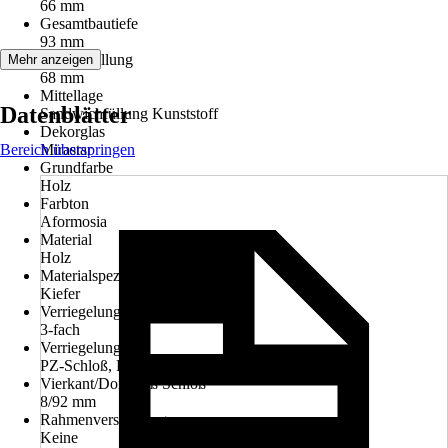
66 mm
Gesamtbautiefe
93 mm
Stärke Füllung
Mehr anzeigen
68 mm
Mittellage
Datenblätter
Sandwichfüllung Kunststoff
Dekorglas
Bereich überspringen
Mirastar
Grundfarbe
Holz
Farbton
Aformosia
Material
Holz
Materialspezifizierung
Kiefer
Verriegelungspunkt
3-fach
Verriegelung
PZ-Schloß, Hakenriegel
Vierkant/Dornmaß Schloß
8/92 mm
Rahmenverstärkung
Keine