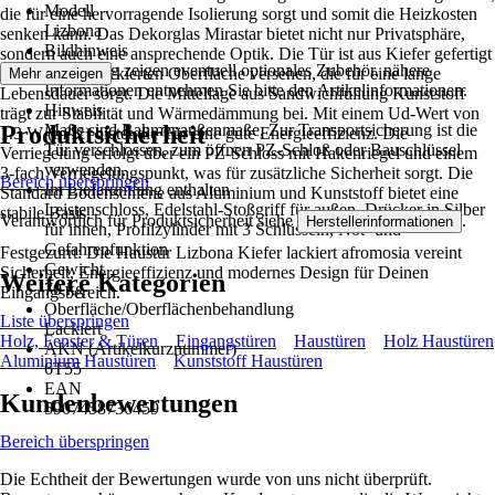
Modell
die für eine hervorragende Isolierung sorgt und somit die Heizkosten
Lizbona
senken kann. Das Dekorglas Mirastar bietet nicht nur Privatsphäre,
Bildhinweis
sondern auch eine ansprechende Optik. Die Tür ist aus Kiefer gefertigt
Abbildung zeigen eventuell optionales Zubehör, nähere
und mit einer lackierten Oberfläche versehen, die für eine lange
Mehr anzeigen
Informationen entnehmen Sie bitte den Artikelinformationen.
Lebensdauer sorgt. Die Mittellage aus Sandwichfüllung Kunststoff
Hinweis
trägt zur Stabilität und Wärmedämmung bei. Mit einem Ud-Wert von
Produktsicherheit
Maße sind Rahmenaußenmaße, Zur Transportsicherung ist die
1.3 W/(m²K) bietet die Tür eine gute Energieeffizienz. Die
Tür verschlossen, zum öffnen PZ-Schloß oder Bauschlüssel
Verriegelung erfolgt über ein PZ-Schloss mit Hakenriegel und einem
verwenden.
3-fach Verriegelungspunkt, was für zusätzliche Sicherheit sorgt. Die
Bereich überspringen
Im Lieferumfang enthalten
Standard Bodenschiene aus Aluminium und Kunststoff bietet eine
Leistenschloss, Edelstahl-Stoßgriff für außen, Drücker in Silber
stabile Basis.
Verantwortlich für Produktsicherheit siehe
.
Herstellerinformationen
für innen, Profilzylinder mit 3 Schlüsseln, Not- und
Gefahrenfunktion
Festgezurrt: Die Haustür Lizbona Kiefer lackiert afromosia vereint
Gewicht
Sicherheit, Energieeffizienz und modernes Design für Deinen
Weitere Kategorien
70 kg
Eingangsbereich.
Oberfläche/Oberflächenbehandlung
Liste überspringen
Lackiert
Holz, Fenster & Türen
Eingangstüren
Haustüren
Holz Haustüren
AKN (Artikelkurznummer)
Aluminium Haustüren
Kunststoff Haustüren
6T55
EAN
Kundenbewertungen
5907458736459
Bereich überspringen
Die Echtheit der Bewertungen wurde von uns nicht überprüft.