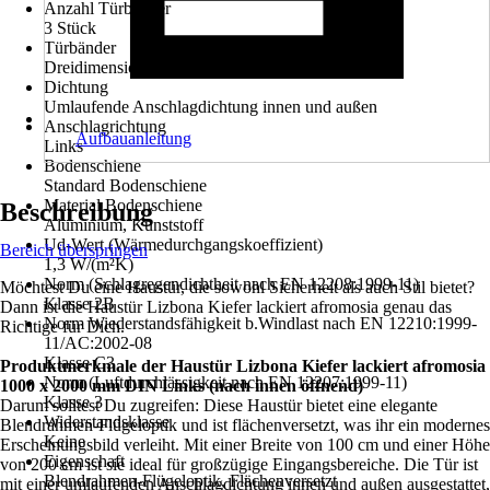
Anzahl Türbänder
3 Stück
Türbänder
Dreidimensional verstellbar
Dichtung
Umlaufende Anschlagdichtung innen und außen
Anschlagrichtung
Aufbauanleitung
Links
Bodenschiene
Standard Bodenschiene
Material Bodenschiene
Beschreibung
Aluminium, Kunststoff
Ud-Wert (Wärmedurchgangskoeffizient)
Bereich überspringen
1,3 W/(m²K)
Norm (Schlagregendichtheit nach EN 12208:1999-11)
Möchtest Du eine Haustür, die sowohl Sicherheit als auch Stil bietet?
Klasse 2B
Dann ist die Haustür Lizbona Kiefer lackiert afromosia genau das
Norm Wiederstandsfähigkeit b.Windlast nach EN 12210:1999-
Richtige für Dich.
11/AC:2002-08
Klasse C3
Produktmerkmale der Haustür Lizbona Kiefer lackiert afromosia
Norm (Luftdurchlässigkeit nach EN 12207:1999-11)
1000 x 2000 mm DIN Links (nach innen öffnend)
Klasse 3
Darum solltest Du zugreifen: Diese Haustür bietet eine elegante
Widerstandsklasse
Blendrahmen-Flügeloptik und ist flächenversetzt, was ihr ein modernes
Keine
Erscheinungsbild verleiht. Mit einer Breite von 100 cm und einer Höhe
Eigenschaft
von 200 cm ist sie ideal für großzügige Eingangsbereiche. Die Tür ist
Blendrahmen-Flügeloptik, Flächenversetzt
mit einer umlaufenden Anschlagdichtung innen und außen ausgestattet,