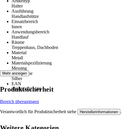
Artikeltyp
Halter
Ausführung
Handlaufstütze
Einsatzbereich
Innen
Anwendungsbereich
Handlauf
Räume
Treppenhaus, Dachboden
Material
Metall
Materialspezifizierung
Messing
Grundfarbe
Mehr anzeigen
Silber
EAN
Produktsicherheit
9008656021586
Bereich überspringen
Verantwortlich für Produktsicherheit siehe
.
Herstellerinformationen
Weitere Kategorien