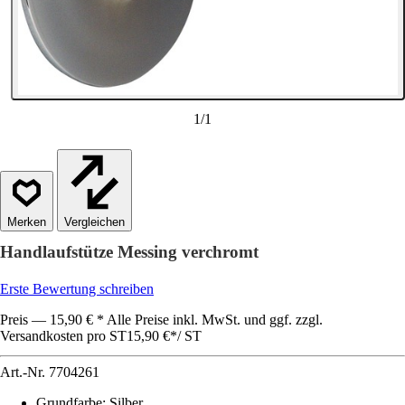
1
/
1
Vergleichen
Handlaufstütze Messing verchromt
Erste Bewertung schreiben
Preis — 15,90 € * Alle Preise inkl. MwSt. und ggf. zzgl.
Versandkosten pro ST
15,90 €
*
/
ST
Art.-Nr.
7704261
Grundfarbe
:
Silber