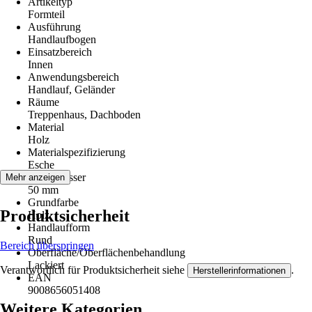
Artikeltyp
Formteil
Ausführung
Handlaufbogen
Einsatzbereich
Innen
Anwendungsbereich
Handlauf, Geländer
Räume
Treppenhaus, Dachboden
Material
Holz
Materialspezifizierung
Esche
Durchmesser
Mehr anzeigen
50 mm
Grundfarbe
Produktsicherheit
Holz
Handlaufform
Rund
Bereich überspringen
Oberfläche/Oberflächenbehandlung
Lackiert
Verantwortlich für Produktsicherheit siehe
.
Herstellerinformationen
EAN
9008656051408
Weitere Kategorien