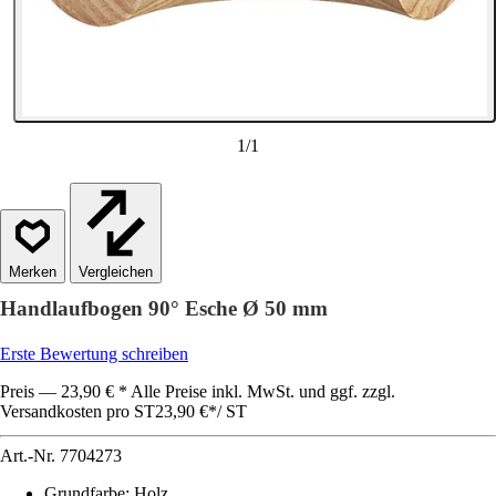
1
/
1
Vergleichen
Handlaufbogen 90° Esche Ø 50 mm
Erste Bewertung schreiben
Preis — 23,90 € * Alle Preise inkl. MwSt. und ggf. zzgl.
Versandkosten pro ST
23,90 €
*
/
ST
Art.-Nr.
7704273
Grundfarbe
:
Holz