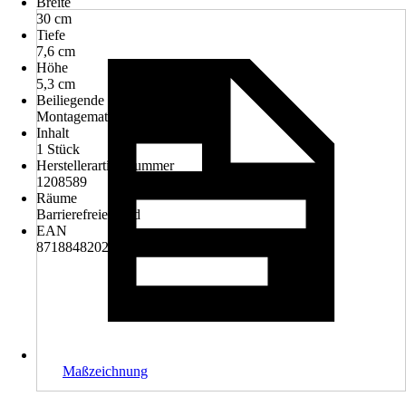
Breite
30 cm
Tiefe
7,6 cm
Höhe
5,3 cm
Beiliegende Befestigung
Montagematerial zum Bohren
Inhalt
1 Stück
Herstellerartikelnummer
1208589
Räume
Barrierefreies Bad
EAN
8718848202631
Maßzeichnung