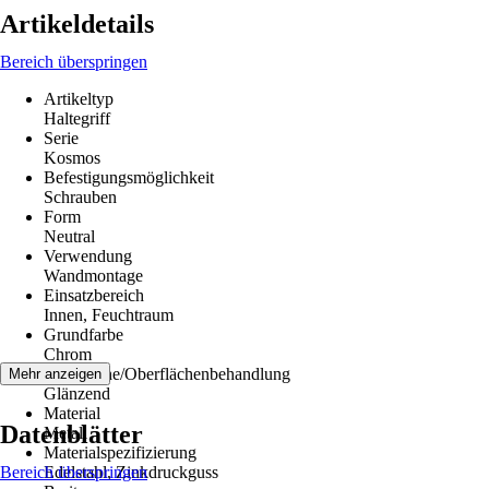
Artikeldetails
Bereich überspringen
Artikeltyp
Haltegriff
Serie
Kosmos
Befestigungsmöglichkeit
Schrauben
Form
Neutral
Verwendung
Wandmontage
Einsatzbereich
Innen, Feuchtraum
Grundfarbe
Chrom
Oberfläche/Oberflächenbehandlung
Mehr anzeigen
Glänzend
Material
Datenblätter
Metall
Materialspezifizierung
Bereich überspringen
Edelstahl, Zinkdruckguss