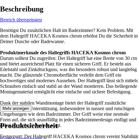
Beschreibung
Bereich überspringen
Benötigst Du zusätzlichen Halt im Badezimmer? Kein Problem. Mit
dem Haltegriff HACEKA Kosmos chrom erhöhst Du die Sicherheit in
Deiner Dusche oder Badewanne.
Produktmerkmale des Haltegriffs HACEKA Kosmos chrom
Darum solltest Du zugreifen: Der Haltegriff hat eine Breite von 30 cm
und bietet ausreichend Platz für einen sicheren Griff. Er besteht aus
Edelstahl und Zinkdruckguss, was ihn besonders robust und langlebig
macht. Die glänzende Chromoberfläche verleiht dem Griff ein
hochwertiges und modernes Aussehen. Der Haltegriff lässt sich mittels
Schrauben einfach und stabil an der Wand montieren. Das beiliegende
Montagematerial ermöglicht eine einfache und sichere Befestigung.
Dank der stabilen Wandmontage bietet der Haltegriff zusätzliche
Sicherheit und Unterstützung, insbesondere in nassen und rutschigen
Mehr anzeigen
Umgebungen wie dem Badezimmer. Der Griff weist eine neutrale
Form auf, die sich unauffällig in jedes Badezimmerdesign einfügt und
Produktsicherheit
dabei für mehr Sicherheit sorgt.
Festgezurrt: Der Haltegriff HACEKA Kosmos chrom vereint Stabilität
Bereich überspringen