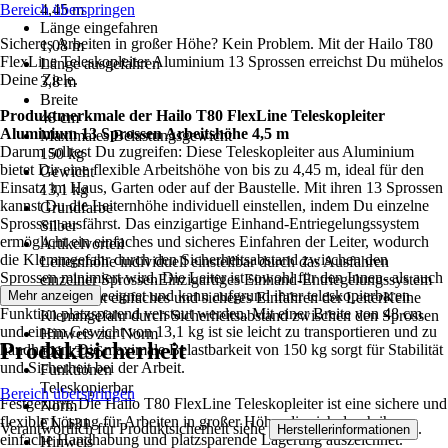
Bereich überspringen
4,45 m
Länge eingefahren
Sicheres Arbeiten in großer Höhe? Kein Problem. Mit der Hailo T80
1,08 m
FlexLine Teleskopleiter Aluminium 13 Sprossen erreichst Du mühelos
Länge ausgefahren
Deine Ziele.
3,8 m
Breite
Produktmerkmale der Hailo T80 FlexLine Teleskopleiter
48 cm
Aluminium 13 Sprossen Arbeitshöhe 4,5 m
Maximales Belastungsgewicht
Darum solltest Du zugreifen: Diese Teleskopleiter aus Aluminium
150 kg
bietet Dir eine flexible Arbeitshöhe von bis zu 4,45 m, ideal für den
Gewicht
Einsatz im Haus, Garten oder auf der Baustelle. Mit ihren 13 Sprossen
13,1 kg
kannst Du die Leiternhöhe individuell einstellen, indem Du einzelne
Grundfarbe
Sprossen ausfährst. Das einzigartige Einhand-Entriegelungssystem
Silber
ermöglicht ein einfaches und sicheres Einfahren der Leiter, wodurch
Artikelvorteil
die Klemmgefahr durch den Sicherheitsabstand zwischen den
Leiternhöhe individuell einstellbar durch das Ausfahren
Sprossen minimiert wird. Die Leiter ist sowohl für den Innen- als auch
einzelner SprossenEinzigartiges Einhand-Entriegelungssystem
Außenbereich geeignet und kann aufgrund ihrer teleskopierbaren
Mehr anzeigen
ermöglicht einfaches und sicheres Einfahren der LeiterKeine
Funktion platzsparend verstaut werden. Mit einer Breite von 48 cm
Klemmgefahr durch Sicherheitsabstand zwischen den Sprossen
und einem Gewicht von 13,1 kg ist sie leicht zu transportieren und zu
Hinweis zur Norm
Produktsicherheit
handhaben. Die maximale Belastbarkeit von 150 kg sorgt für Stabilität
EN 131-6
und Sicherheit bei der Arbeit.
Funktionen
Teleskopierbar
Bereich überspringen
Festgezurrt: Die Hailo T80 FlexLine Teleskopleiter ist eine sichere und
Norm
flexible Lösung für Arbeiten in großer Höhe, die sich durch ihre
EN 131
Verantwortlich für Produktsicherheit siehe
.
Herstellerinformationen
einfache Handhabung und platzsparende Lagerung auszeichnet.
Hinweis