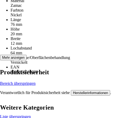
Material
Zamac
Farbton
Nickel
Länge
76 mm
Höhe
20 mm
Breite
12 mm
Lochabstand
64 mm
Oberfläche/Oberflächenbehandlung
Mehr anzeigen
Vernickelt
EAN
Produktsicherheit
9009150240220
Bereich überspringen
Verantwortlich für Produktsicherheit siehe
.
Herstellerinformationen
Weitere Kategorien
Liste überspringen