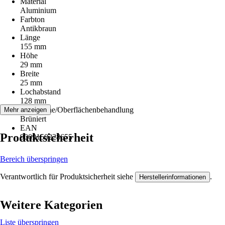
Material
Aluminium
Farbton
Antikbraun
Länge
155 mm
Höhe
29 mm
Breite
25 mm
Lochabstand
128 mm
Oberfläche/Oberflächenbehandlung
Mehr anzeigen
Brüniert
EAN
Produktsicherheit
9009150228655
Bereich überspringen
Verantwortlich für Produktsicherheit siehe
.
Herstellerinformationen
Weitere Kategorien
Liste überspringen