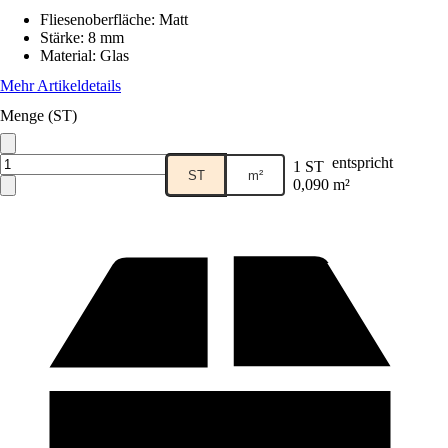
Fliesenoberfläche
:
Matt
Stärke
:
8 mm
Material
:
Glas
Mehr Artikeldetails
Menge (ST)
entspricht
1 ST
ST
m²
0,090 m²