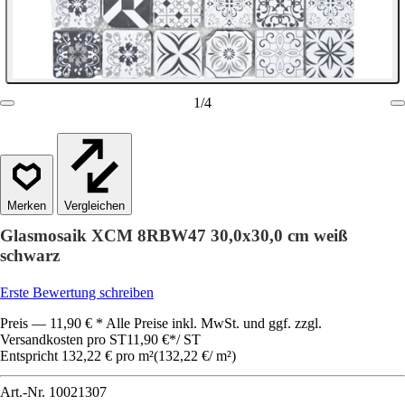
1
/
4
Vergleichen
Glasmosaik XCM 8RBW47 30,0x30,0 cm weiß
schwarz
Erste Bewertung schreiben
Preis — 11,90 € * Alle Preise inkl. MwSt. und ggf. zzgl.
Versandkosten pro ST
11,90 €
*
/
ST
Entspricht 132,22 € pro m²
(
132,22 €
/
m²
)
Art.-Nr.
10021307