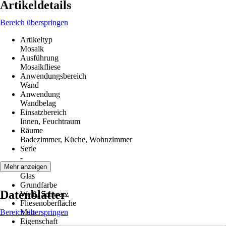
Artikeldetails
Bereich überspringen
Artikeltyp
Mosaik
Ausführung
Mosaikfliese
Anwendungsbereich
Wand
Anwendung
Wandbelag
Einsatzbereich
Innen, Feuchtraum
Räume
Badezimmer, Küche, Wohnzimmer
Serie
-
Material
Mehr anzeigen
Glas
Grundfarbe
Datenblätter
Weiß, Schwarz
Fliesenoberfläche
Bereich überspringen
Matt
Eigenschaft