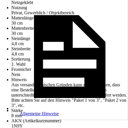
Netzgeklebt
Nutzung
Privat, Gewerblich / Objektbereich
Mattenlänge
30 cm
Mattenbreite
30 cm
Steinlänge
4,8 cm
Steinbreite
4,8 cm
Sortierung
1. Wahl
Frostsicher
Nein
Hinweis
Aus versandtechnischen Gründen kann es vorkommen, dass
eine Bestellung aus mehreren Paketen besteht, die an
unterschiedlichen Tagen (1-2 Tage Versatz) ausgeliefert werden.
Bitte achten Sie auf den Hinweis "Paket 1 von 3", "Paket 2 von
3", etc.
Stärke
Allgemeine Hinweise
8 mm
AKN (Artikelkurznummer)
1N9Y