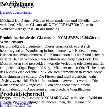
EAN
Beschreibung
4019525698346
Bereich überspringen
Möchtest Du Deinen Wänden einen modernen und stilvollen Look
verleihen? Mit dem Glasmosaik XCM 8RBW47 30x30 cm in
Weiß/Schwarz gelingt Dir das mühelos.
Produktmerkmale des Glasmosaiks XCM 8RBW47 30x30 cm
Weiß/Schwarz
Darum solltest Du zugreifen: Dieses Glasmosaik eignet sich
hervorragend als Wandbelag in Innenräumen wie Badezimmern,
Küchen und Wohnzimmern. Die Kombination aus weiß und schwarz
verleiht Deinen Wänden einen zeitlosen und eleganten Look. Die
Mosaikfliesen sind netzgeklebt, was die Verlegung erleichtert und für
ein gleichmäßiges Fugenbild sorgt. Mit einer matten Oberfläche bietet
das Mosaik eine dezente Optik, die sich harmonisch in verschiedene
Einrichtungsstile einfügt. Die Fliesen sind nicht frostsicher, daher
sollten sie ausschließlich in Innenräumen verwendet werden. Die
Mehr anzeigen
Mattenbreite und -länge von 30 cm ermöglicht eine einfache
Handhabung und Anpassung an verschiedene Wandflächen.
Produktsicherheit
Festgezurrt: Das Glasmosaik XCM 8RBW47 ist die ideale Wahl für
stilvolle Wandgestaltungen in Innenräumen, die Eleganz und
Bereich überspringen
Einfachheit vereinen.