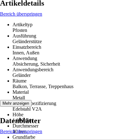
Artikeldetails
Bereich überspringen
Artikeltyp
Pfosten
Ausführung
Geländerstütze
Einsatzbereich
Innen, Außen
Anwendung
Absicherung, Sicherheit
Anwendungsbereich
Geländer
Räume
Balkon, Terrasse, Treppenhaus
Material
Metall
Materialspezifizierung
Mehr anzeigen
Edelstahl V2A
Höhe
Datenblätter
1 000 mm
Durchmesser
Bereich überspringen
40 mm
Grundfarbe