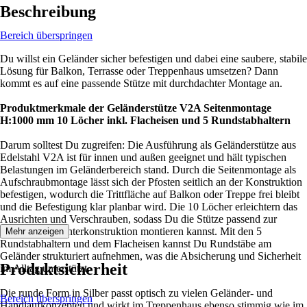
Beschreibung
Bereich überspringen
Du willst ein Geländer sicher befestigen und dabei eine saubere, stabile
Lösung für Balkon, Terrasse oder Treppenhaus umsetzen? Dann
kommt es auf eine passende Stütze mit durchdachter Montage an.
Produktmerkmale der Geländerstütze V2A Seitenmontage
H:1000 mm 10 Löcher inkl. Flacheisen und 5 Rundstabhaltern
Darum solltest Du zugreifen: Die Ausführung als Geländerstütze aus
Edelstahl V2A ist für innen und außen geeignet und hält typischen
Belastungen im Geländerbereich stand. Durch die Seitenmontage als
Aufschraubmontage lässt sich der Pfosten seitlich an der Konstruktion
befestigen, wodurch die Trittfläche auf Balkon oder Treppe frei bleibt
und die Befestigung klar planbar wird. Die 10 Löcher erleichtern das
Ausrichten und Verschrauben, sodass Du die Stütze passend zur
vorhandenen Unterkonstruktion montieren kannst. Mit den 5
Mehr anzeigen
Rundstabhaltern und dem Flacheisen kannst Du Rundstäbe am
Geländer strukturiert aufnehmen, was die Absicherung und Sicherheit
Produktsicherheit
im Alltag unterstützt.
Die runde Form in Silber passt optisch zu vielen Geländer- und
Bereich überspringen
Handlaufkonzepten und wirkt im Treppenhaus ebenso stimmig wie im