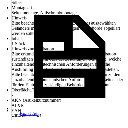
Silber
Montageart
Seitenmontage, Aufschraubmontage
Hinweis
Bitte beachten Sie, dass der Einsatzort Ihres ausgewählten
Geländers mit der für Sie zuständigen Baubehörde abgeklärt
werden sollte.
Inhalt
1 Stück
Hinweis zum Einbauort
Bitte erkundigen Sie sich vorab bei dem für den Einbauort
zuständigen Bauamt oder der zuständigen Gemeinde, welche
einzuhaltende bautechnischen Anforderungen bauliche
Ausführung und erforderliche Höhe der Geländer bestehen.
Bitte beachten Sie, dass eine umfassende Information zu den
einzuhaltenden bautechnischen Anforderungen nur seitens der
für den Einbauort zuständigen Behörden erfolgen kann.
Oberfläche/Oberflächenbehandlung
-
AKN (Artikelkurznummer)
ATXR
EAN
Broschüre
4004589017943