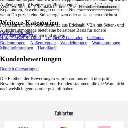
Außenbereich. Als einzelner Pfosten eignet sich der Artikel für
Verantwortlich für Produktsicherheit siehe
.
Herstellerinformationen
Reparaturen, Erweiterungen oder den Neuaufbau eines Geländers,
wenn Du gezielt eine Stütze ergänzen oder austauschen möchtest.
Weitere Kategorien
Festgezurrt: Diese Geländerstütze aus Edelstahl V2A mit Seiten- und
Aufschraubmontage bietet eine belastbare Basis für sichere
Liste überspringen
Geländerlösungen innen und außen.
Holz, Fenster & Türen
Treppen & Geländer
Geländer
Bodentreppen
Außentreppen
Wendeltreppen
Wangentreppen
Mittelholmtreppen
Handläufe
Kundenbewertungen
Bereich überspringen
Die Echtheit der Bewertungen wurde von uns nicht überprüft.
Bewertungen können auch von Kunden stammen, die die Ware nicht
nachweislich genutzt oder gekauft haben.
Zahlarten