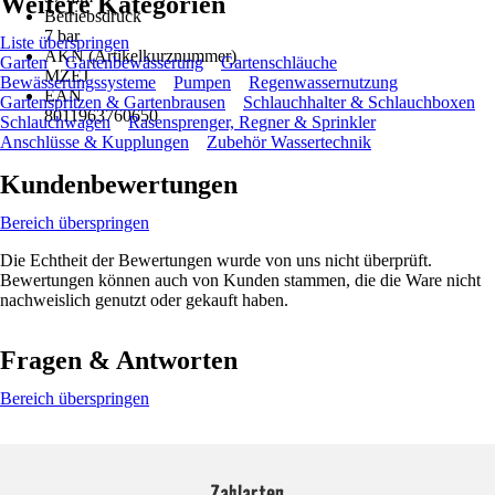
Weitere Kategorien
Betriebsdruck
7 bar
Liste überspringen
AKN (Artikelkurznummer)
Garten
Gartenbewässerung
Gartenschläuche
MZEJ
Bewässerungssysteme
Pumpen
Regenwassernutzung
EAN
Gartenspritzen & Gartenbrausen
Schlauchhalter & Schlauchboxen
8011963760650
Schlauchwagen
Rasensprenger, Regner & Sprinkler
Anschlüsse & Kupplungen
Zubehör Wassertechnik
Kundenbewertungen
Bereich überspringen
Die Echtheit der Bewertungen wurde von uns nicht überprüft.
Bewertungen können auch von Kunden stammen, die die Ware nicht
nachweislich genutzt oder gekauft haben.
Fragen & Antworten
Bereich überspringen
Zahlarten