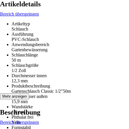
Artikeldetails
Bereich überspringen
Artikeltyp
Schlauch
Ausführung
PVC-Schlauch
Anwendungsbereich
Gartenbewässerung
Schlauchlänge
50 m
Schlauchgröße
1/2 Zoll
Durchmesser innen
12,3 mm
Produktbeschreibung
Gartenschlauch Classic 1/2"50m
Durchmesser außen
Mehr anzeigen
15,9 mm
Wandstärke
Beschreibung
1,8 mm
Phthalat frei
Bereich überspringen
Nein
Formstabil