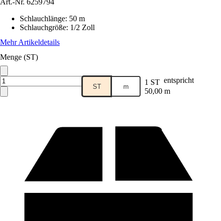
Art.-Nr.
6259794
Schlauchlänge
:
50 m
Schlauchgröße
:
1/2 Zoll
Mehr Artikeldetails
Menge (ST)
entspricht
1 ST
ST
m
50,00 m