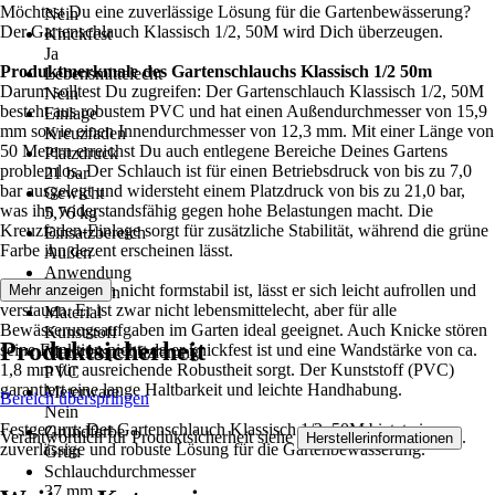
Möchtest Du eine zuverlässige Lösung für die Gartenbewässerung?
Nein
Der Gartenschlauch Klassisch 1/2, 50M wird Dich überzeugen.
Knickfest
Ja
Produktmerkmale des Gartenschlauchs Klassisch 1/2 50m
Lebensmittelecht
Darum solltest Du zugreifen: Der Gartenschlauch Klassisch 1/2, 50M
Nein
besteht aus robustem PVC und hat einen Außendurchmesser von 15,9
Einlage
mm sowie einen Innendurchmesser von 12,3 mm. Mit einer Länge von
Kreuzfaden
50 Metern erreichst Du auch entlegene Bereiche Deines Gartens
Platzdruck
problemlos. Der Schlauch ist für einen Betriebsdruck von bis zu 7,0
21 bar
bar ausgelegt und widersteht einem Platzdruck von bis zu 21,0 bar,
Gewicht
was ihn widerstandsfähig gegen hohe Belastungen macht. Die
5,76 kg
Kreuzfaden-Einlage sorgt für zusätzliche Stabilität, während die grüne
Einsatzbereich
Farbe ihn dezent erscheinen lässt.
Außen
Anwendung
Da der Schlauch nicht formstabil ist, lässt er sich leicht aufrollen und
Mehr anzeigen
Bewässern
verstauen. Er ist zwar nicht lebensmittelecht, aber für alle
Material
Bewässerungsaufgaben im Garten ideal geeignet. Auch Knicke stören
Kunststoff
Produktsicherheit
seine Funktion nicht, da er knickfest ist und eine Wandstärke von ca.
Materialspezifizierung
1,8 mm für ausreichende Robustheit sorgt. Der Kunststoff (PVC)
PVC
garantiert eine lange Haltbarkeit und leichte Handhabung.
Meterware
Bereich überspringen
Nein
Festgezurrt: Der Gartenschlauch Klassisch 1/2, 50M bietet eine
Grundfarbe
Verantwortlich für Produktsicherheit siehe
.
Herstellerinformationen
zuverlässige und robuste Lösung für die Gartenbewässerung.
Grün
Schlauchdurchmesser
37 mm