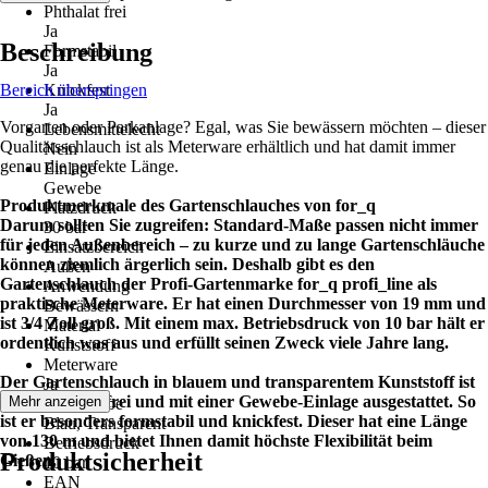
Phthalat frei
Ja
Beschreibung
Formstabil
Ja
Bereich überspringen
Knickfest
Ja
Vorgarten oder Parkanlage? Egal, was Sie bewässern möchten – dieser
Lebensmittelecht
Qualitätsschlauch ist als Meterware erhältlich und hat damit immer
Nein
genau die perfekte Länge.
Einlage
Gewebe
Produktmerkmale des Gartenschlauches von for_q
Platzdruck
Darum sollten Sie zugreifen: Standard-Maße passen nicht immer
30 bar
für jeden Außenbereich – zu kurze und zu lange Gartenschläuche
Einsatzbereich
können ziemlich ärgerlich sein. Deshalb gibt es den
Außen
Gartenschlauch der Profi-Gartenmarke for_q profi_line als
Anwendung
praktische Meterware. Er hat einen Durchmesser von 19 mm und
Bewässern
ist 3/4 Zoll groß. Mit einem max. Betriebsdruck von 10 bar hält er
Material
ordentlich was aus und erfüllt seinen Zweck viele Jahre lang.
Kunststoff
Meterware
Der Gartenschlauch in blauem und transparentem Kunststoff ist
Ja
zudem phtalatfrei und mit einer Gewebe-Einlage ausgestattet. So
Mehr anzeigen
Grundfarbe
ist er besonders formstabil und knickfest. Dieser hat eine Länge
Blau, Transparent
von 130 m und bietet Ihnen damit höchste Flexibilität beim
Betriebsdruck
Produktsicherheit
Gießen.
10 bar
EAN