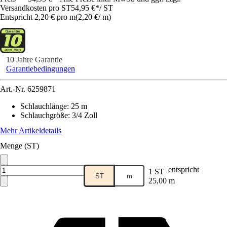
Versandkosten pro ST
54,95 €
*
/
ST
Entspricht 2,20 € pro m
(
2,20 €
/
m
)
10 Jahre Garantie
Garantiebedingungen
Art.-Nr.
6259871
Schlauchlänge
:
25 m
Schlauchgröße
:
3/4 Zoll
Mehr Artikeldetails
Menge (ST)
entspricht
1 ST
ST
m
25,00 m