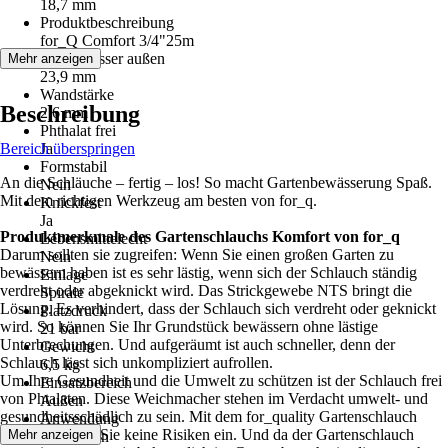
18,7 mm
Produktbeschreibung
for_Q Comfort 3/4"25m
Durchmesser außen
Mehr anzeigen
23,9 mm
Wandstärke
Beschreibung
2,6 mm
Phthalat frei
Bereich überspringen
Ja
Formstabil
An die Schläuche – fertig – los! So macht Gartenbewässerung Spaß.
Nein
Mit dem richtigen Werkzeug am besten von for_q.
Knickfest
Ja
Produktmerkmale des Gartenschlauchs Komfort von for_q
Lebensmittelecht
Darum sollten sie zugreifen: Wenn Sie einen großen Garten zu
Nein
bewässern haben ist es sehr lästig, wenn sich der Schlauch ständig
Einlage
verdreht oder abgeknickt wird. Das Strickgewebe NTS bringt die
Spirale
Lösung. Es verhindert, dass der Schlauch sich verdreht oder geknickt
Platzdruck
wird. So können Sie Ihr Grundstück bewässern ohne lästige
21 bar
Unterbrechungen. Und aufgeräumt ist auch schneller, denn der
Gewicht
Schlauch lässt sich unkompliziert aufrollen.
6,5 kg
Um Ihre Gesundheit und die Umwelt zu schützen ist der Schlauch frei
Einsatzbereich
von Phtalaten. Diese Weichmacher stehen im Verdacht umwelt- und
Außen
gesundheitsschädlich zu sein. Mit dem for_quality Gartenschlauch
Anwendung
Komfort gehen Sie keine Risiken ein. Und da der Gartenschlauch
Mehr anzeigen
Bewässern