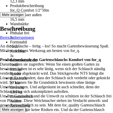
12,3 mm
Produktbeschreibung
for_Q Comfort 1/2"50m
Durchmesser außen
Mehr anzeigen
16,5 mm
Wandstärke
Beschreibung
2,1 mm
Phthalat frei
Bereich überspringen
Ja
Formstabil
An die Schläuche – fertig – los! So macht Gartenbewässerung Spaß.
Nein
Mit dem richtigen Werkzeug am besten von for_q.
Knickfest
Ja
Produktmerkmale des Gartenschlauchs Komfort von for_q
Lebensmittelecht
Darum sollten sie zugreifen: Wenn Sie einen großen Garten zu
Nein
bewässern haben ist es sehr lästig, wenn sich der Schlauch ständig
Einlage
verdreht oder abgeknickt wird. Das Strickgewebe NTS bringt die
Spirale
Lösung. Es verhindert, dass der Schlauch sich verdreht oder geknickt
Platzdruck
wird. So können Sie Ihr Grundstück bewässern ohne lästige
27 bar
Unterbrechungen. Und aufgeräumt ist auch schneller, denn der
Gewicht
Schlauch lässt sich unkompliziert aufrollen.
6,86 kg
Um Ihre Gesundheit und die Umwelt zu schützen ist der Schlauch frei
Einsatzbereich
von Phtalaten. Diese Weichmacher stehen im Verdacht umwelt- und
Außen
gesundheitsschädlich zu sein. Mit dem for_quality Gartenschlauch
Anwendung
Komfort gehen Sie keine Risiken ein. Und da der Gartenschlauch
Mehr anzeigen
Bewässern