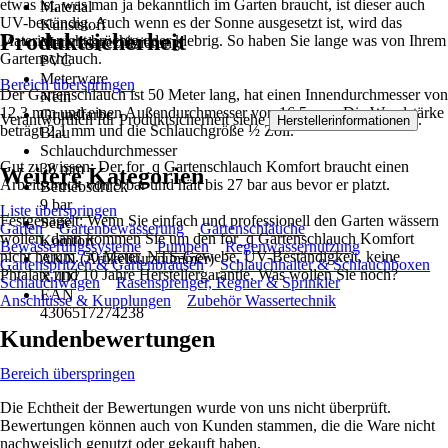
etwas ist, was man ja bekanntlich im Garten braucht, ist dieser auch
Material
UV-beständig. Auch wenn es der Sonne ausgesetzt ist, wird das
Kunststoff
Produktsicherheit
Material nicht brüchig oder klebrig. So haben Sie lange was von Ihrem
Materialspezifizierung
Gartenschlauch.
PVC
Meterware
Bereich überspringen
Der Gartenschlauch ist 50 Meter lang, hat einen Innendurchmesser von
Nein
12,3 mm und einen Außendurchmesser von 16,5 mm. Die Wandstärke
Grundfarbe
Verantwortlich für Produktsicherheit siehe
.
Herstellerinformationen
beträgt 2,1 mm und die Schlauchgröße ½ Zoll.
Blau
Schlauchdurchmesser
Gut zu wissen: Der for_q Gartenschlauch Komfort braucht einen
38 mm
Weitere Kategorien
Arbeitsdruck von 9 bar und hält bis 27 bar aus bevor er platzt.
Betriebsdruck
9 bar
Liste überspringen
Festgenagelt: Wenn Sie einfach und professionell den Garten wässern
Serie
Garten
Gartenbewässerung
Gartenschläuche
wollen, dann kommen Sie um den for_q Gartenschlauch Komfort
Komfort
Bewässerungssysteme
Pumpen
Regenwassernutzung
nicht herum. 50 Meter, NTS-Gewebe, UV-Beständigkeit, keine
AKN (Artikelkurznummer)
Gartenspritzen & Gartenbrausen
Schlauchhalter & Schlauchboxen
Phtalate und 10 Jahre Herstellergarantie. Was wollen Sie noch?
X7D7
Schlauchwagen
Rasensprenger, Regner & Sprinkler
EAN
Anschlüsse & Kupplungen
Zubehör Wassertechnik
4306517274238
Kundenbewertungen
Bereich überspringen
Die Echtheit der Bewertungen wurde von uns nicht überprüft.
Bewertungen können auch von Kunden stammen, die die Ware nicht
nachweislich genutzt oder gekauft haben.