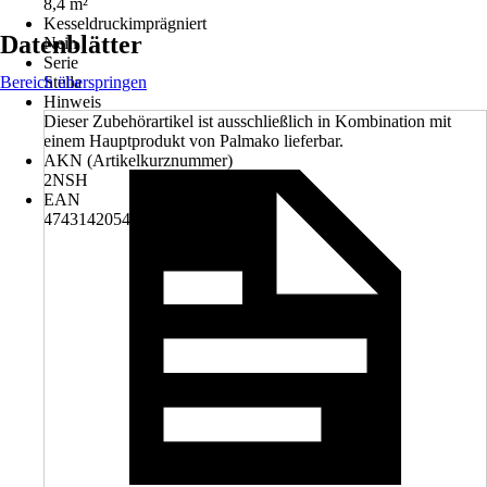
8,4 m²
Kesseldruckimprägniert
Datenblätter
Nein
Serie
Bereich überspringen
Stella
Hinweis
Dieser Zubehörartikel ist ausschließlich in Kombination mit
einem Hauptprodukt von Palmako lieferbar.
AKN (Artikelkurznummer)
2NSH
EAN
4743142054819