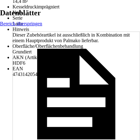
14,4 m²
Kesseldruckimprägniert
Datenblätter
Nein
Serie
Bereich überspringen
Lotta
Hinweis
Dieser Zubehörartikel ist ausschließlich in Kombination mit
einem Hauptprodukt von Palmako lieferbar.
Oberfläche/Oberflächenbehandlung
Grundiert
AKN (Artikelkurznummer)
HDF6
EAN
4743142054246