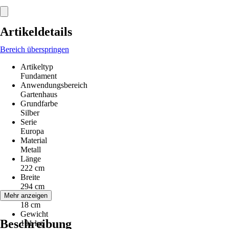
Artikeldetails
Bereich überspringen
Artikeltyp
Fundament
Anwendungsbereich
Gartenhaus
Grundfarbe
Silber
Serie
Europa
Material
Metall
Länge
222 cm
Breite
294 cm
Höhe
Mehr anzeigen
18 cm
Gewicht
Beschreibung
101 kg