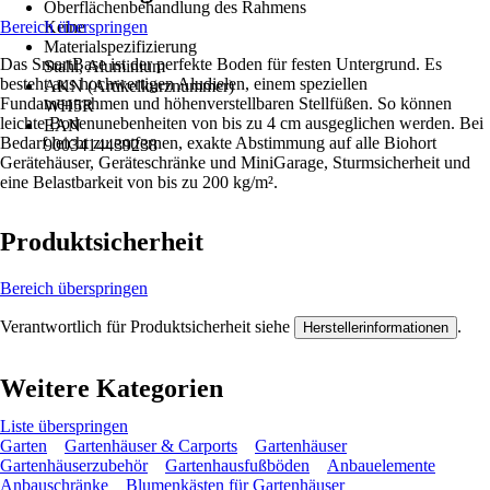
Oberflächenbehandlung des Rahmens
Bereich überspringen
Keine
Materialspezifizierung
Das SmartBase ist der perfekte Boden für festen Untergrund. Es
Stahl, Aluminium
besteht aus hochwertigen Aludielen, einem speziellen
AKN (Artikelkurznummer)
Fundamentrahmen und höhenverstellbaren Stellfüßen. So können
WH5R
leichte Bodenunebenheiten von bis zu 4 cm ausgeglichen werden. Bei
EAN
Bedarf leicht zu entfernen, exakte Abstimmung auf alle Biohort
9003414439238
Gerätehäuser, Geräteschränke und MiniGarage, Sturmsicherheit und
eine Belastbarkeit von bis zu 200 kg/m².
Produktsicherheit
Bereich überspringen
Verantwortlich für Produktsicherheit siehe
.
Herstellerinformationen
Weitere Kategorien
Liste überspringen
Garten
Gartenhäuser & Carports
Gartenhäuser
Gartenhäuserzubehör
Gartenhausfußböden
Anbauelemente
Anbauschränke
Blumenkästen für Gartenhäuser