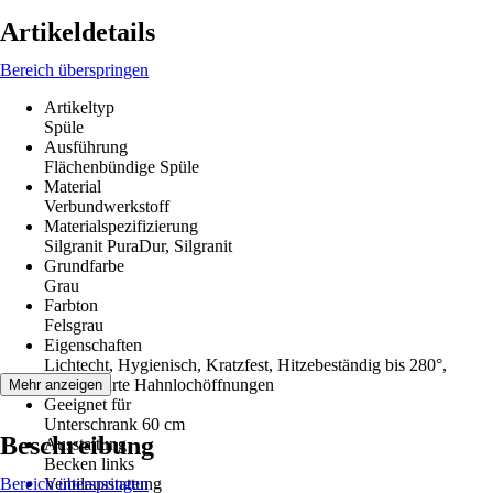
Artikeldetails
Bereich überspringen
Artikeltyp
Spüle
Ausführung
Flächenbündige Spüle
Material
Verbundwerkstoff
Materialspezifizierung
Silgranit PuraDur, Silgranit
Grundfarbe
Grau
Farbton
Felsgrau
Eigenschaften
Lichtecht, Hygienisch, Kratzfest, Hitzebeständig bis 280°,
Vorgebohrte Hahnlochöffnungen
Mehr anzeigen
Geeignet für
Unterschrank 60 cm
Beschreibung
Ausstattung
Becken links
Bereich überspringen
Ventilausstattung