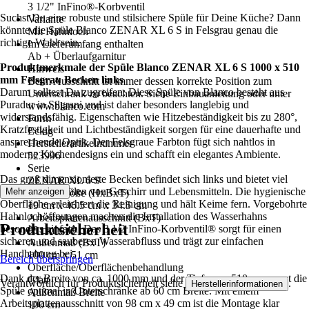
3 1/2" InFino®-Korbventil
Suchst Du eine robuste und stilsichere Spüle für Deine Küche? Dann
Variante
könnte die Spüle Blanco ZENAR XL 6 S in Felsgrau genau die
Mit Hahnloch
richtige Wahl sein.
Im Lieferumfang enthalten
Ab + Überlaufgarnitur
Produktmerkmale der Spüle Blanco ZENAR XL 6 S 1000 x 510
Hinweis
mm Felsgrau Becken links
Beim Ausschnitt ist immer dessen korrekte Position zum
Darum solltest Du zugreifen: Diese Spüle von Blanco besteht aus
Unterschrank zu beachten. Siehe Einbauanleitung oder unter
Puradur in Silgrani und ist daher besonders langlebig und
www.blanco.com
widerstandsfähig. Eigenschaften wie Hitzebeständigkeit bis zu 280°,
Form
Kratzfestigkeit und Lichtbeständigkeit sorgen für eine dauerhafte und
Eckig
ansprechende Optik. Der Felsgraue Farbton fügt sich nahtlos in
Herstellerartikelnummer
moderne Küchendesigns ein und schafft ein elegantes Ambiente.
523996
Serie
Das groß dimensionierte Becken befindet sich links und bietet viel
ZENAR XL 6 S
Platz für das Spülen von Geschirr und Lebensmitteln. Die hygienische
Mehr anzeigen
Beckengröße (HxBxT)
Oberfläche erleichtert die Reinigung und hält Keime fern. Vorgebohrte
19 cm x 46.5 cm x 34.5 cm
Hahnlochöffnungen machen die Installation des Wasserhahns
Arbeitsplattenausschnitt (BxT)
Produktsicherheit
besonders einfach. Das 3 1/2 InFino-Korbventil® sorgt für einen
98 cm x 49 cm
sicheren und sauberen Wasserabfluss und trägt zur einfachen
Außenmaß (BxT)
Handhabung bei.
100 cm x 51 cm
Bereich überspringen
Oberfläche/Oberflächenbehandlung
Dank der Breite von ca. 1000 mm und der Tiefe von 510 mm passt die
Glatt
Verantwortlich für Produktsicherheit siehe
.
Herstellerinformationen
Spüle optimal in Unterschränke ab 60 cm Breite. Mit einem
Außenmaß Breite
Arbeitsplattenausschnitt von 98 cm x 49 cm ist die Montage klar
100 cm