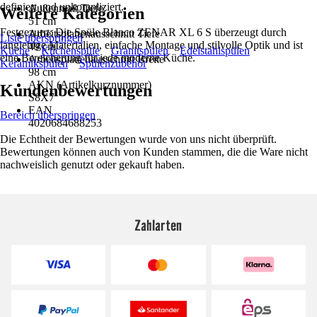
definiert und unkompliziert.
Außenmaß Tiefe
Weitere Kategorien
51 cm
Festgezurrt: Die Spüle Blanco ZENAR XL 6 S überzeugt durch
Arbeitsplattenausschnitt Tiefe
Liste überspringen
langlebige Materialien, einfache Montage und stilvolle Optik und ist
49 cm
Küche
Küchenspüle
Granitspülen
Edelstahlspülen
eine Bereicherung für jede moderne Küche.
Arbeitsplattenausschnitt Breite
Keramikspülen
Spülenzubehör
98 cm
AKN (Artikelkurznummer)
Kundenbewertungen
S8X7
EAN
Bereich überspringen
4020684688253
Die Echtheit der Bewertungen wurde von uns nicht überprüft.
Bewertungen können auch von Kunden stammen, die die Ware nicht
nachweislich genutzt oder gekauft haben.
Zahlarten