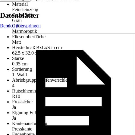
Material
Feinsteinzeug
Datenblätter
Grundfarbe
Grau
Bereich überspringen
Optik
Marmoroptik
Fliesenoberfläche
Matt
Herstellmaß BxLxS in cm
62.5 x 32.0 x 0.95 cm
Stärke
0,95 cm
Sortierung
1. Wahl
Abriebgruppe/Tiefenverschleiß
4
Rutschhemmung
R10
Frostsicher
Ja
Eignung Fußbodenheizung
Ja
Kantenausführung
Presskante
Fugenbreite