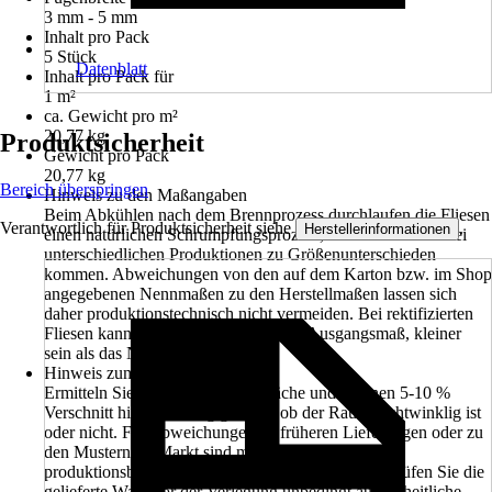
3 mm - 5 mm
Inhalt pro Pack
5 Stück
Datenblatt
Inhalt pro Pack für
1 m²
ca. Gewicht pro m²
20,77 kg
Produktsicherheit
Gewicht pro Pack
20,77 kg
Bereich überspringen
Hinweis zu den Maßangaben
Beim Abkühlen nach dem Brennprozess durchlaufen die Fliesen
Verantwortlich für Produktsicherheit siehe
.
Herstellerinformationen
einen natürlichen Schrumpfungsprozess, dadurch kann es bei
unterschiedlichen Produktionen zu Größenunterschieden
kommen. Abweichungen von den auf dem Karton bzw. im Shop
angegebenen Nennmaßen zu den Herstellmaßen lassen sich
daher produktionstechnisch nicht vermeiden. Bei rektifizierten
Fliesen kann das Maß, abhängig vom Ausgangsmaß, kleiner
sein als das Nennmaß.
Hinweis zum Flieseneinkauf
Ermitteln Sie die zu belegende Fläche und rechnen 5-10 %
Verschnitt hinzu, abhängig davon ob der Raum rechtwinklig ist
oder nicht. Farbabweichungen zu früheren Lieferungen oder zu
den Mustern im Markt sind möglich und lassen sich
produktionsbedingt nicht immer vermeiden. Bitte prüfen Sie die
gelieferte Ware vor der Verlegung unbedingt auf einheitliche