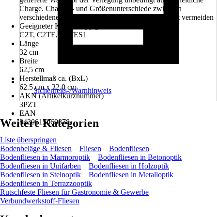
Charge. Chargen- und Größenunterschiede zwischen
verschiedenen Formaten einer Serie lassen sich nicht vermeiden
Geeigneter Klebstofftyp gemäß EN 12004+A1
C2T, C2TE, C2TES1
Länge
32 cm
Breite
62,5 cm
Herstellmaß ca. (BxL)
62.5 cm x 32.0 cm
Sicherheits-/Warnhinweis
AKN (Artikelkurznummer)
3PZT
EAN
Weitere Kategorien
8430615060878
Liste überspringen
Bodenbeläge & Fliesen
Fliesen
Bodenfliesen
Bodenfliesen in Marmoroptik
Bodenfliesen in Betonoptik
Bodenfliesen in Unifarben
Bodenfliesen in Holzoptik
Bodenfliesen in Steinoptik
Bodenfliesen in Metalloptik
Bodenfliesen in Terrazzooptik
Rutschfeste Fliesen für Gastronomie & Gewerbe
Verbundwerkstoff-Fliesen