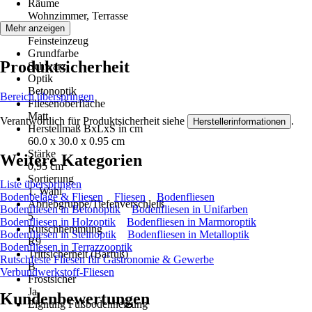
Räume
Wohnzimmer, Terrasse
Material
Mehr anzeigen
Feinsteinzeug
Grundfarbe
Produktsicherheit
Schwarz
Optik
Betonoptik
Bereich überspringen
Fliesenoberfläche
Matt
Verantwortlich für Produktsicherheit siehe
.
Herstellerinformationen
Herstellmaß BxLxS in cm
60.0 x 30.0 x 0.95 cm
Stärke
Weitere Kategorien
0,95 cm
Sortierung
Liste überspringen
1. Wahl
Bodenbeläge & Fliesen
Fliesen
Bodenfliesen
Abriebgruppe/Tiefenverschleiß
Bodenfliesen in Betonoptik
Bodenfliesen in Unifarben
5
Bodenfliesen in Holzoptik
Bodenfliesen in Marmoroptik
Rutschhemmung
Bodenfliesen in Steinoptik
Bodenfliesen in Metalloptik
R9
Bodenfliesen in Terrazzooptik
Trittsicherheit (Barfuß)
Rutschfeste Fliesen für Gastronomie & Gewerbe
B
Verbundwerkstoff-Fliesen
Frostsicher
Ja
Kundenbewertungen
Eignung Fußbodenheizung