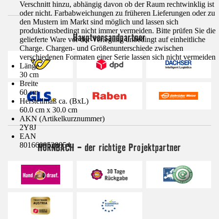
Verschnitt hinzu, abhängig davon ob der Raum rechtwinklig ist
oder nicht. Farbabweichungen zu früheren Lieferungen oder zu
den Mustern im Markt sind möglich und lassen sich
produktionsbedingt nicht immer vermeiden. Bitte prüfen Sie die
Hauptversandpartner
gelieferte Ware vor der Verlegung unbedingt auf einheitliche
Charge. Chargen- und Größenunterschiede zwischen
verschiedenen Formaten einer Serie lassen sich nicht vermeiden
Länge
30 cm
Breite
60 cm
Herstellmaß ca. (BxL)
60.0 cm x 30.0 cm
AKN (Artikelkurznummer)
2Y8J
EAN
HORNBACH - der richtige Projektpartner
8016609528854