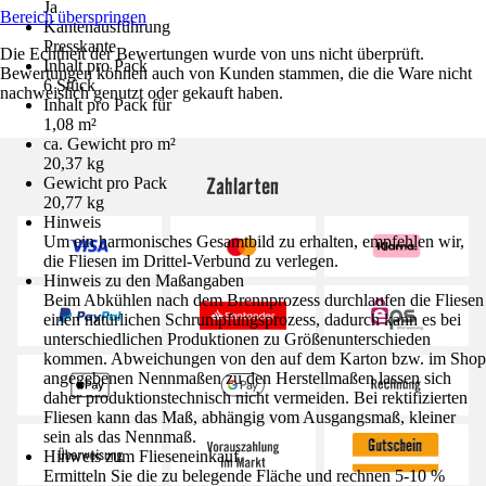
Ja
Bereich überspringen
Kantenausführung
Presskante
Die Echtheit der Bewertungen wurde von uns nicht überprüft.
Inhalt pro Pack
Bewertungen können auch von Kunden stammen, die die Ware nicht
6 Stück
nachweislich genutzt oder gekauft haben.
Inhalt pro Pack für
1,08 m²
ca. Gewicht pro m²
20,37 kg
Zahlarten
Gewicht pro Pack
20,77 kg
Hinweis
Um ein harmonisches Gesamtbild zu erhalten, empfehlen wir,
die Fliesen im Drittel-Verbund zu verlegen.
Hinweis zu den Maßangaben
Beim Abkühlen nach dem Brennprozess durchlaufen die Fliesen
einen natürlichen Schrumpfungsprozess, dadurch kann es bei
unterschiedlichen Produktionen zu Größenunterschieden
kommen. Abweichungen von den auf dem Karton bzw. im Shop
angegebenen Nennmaßen zu den Herstellmaßen lassen sich
daher produktionstechnisch nicht vermeiden. Bei rektifizierten
Fliesen kann das Maß, abhängig vom Ausgangsmaß, kleiner
sein als das Nennmaß.
Hinweis zum Flieseneinkauf
Ermitteln Sie die zu belegende Fläche und rechnen 5-10 %