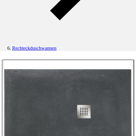
Rechteckduschwannen