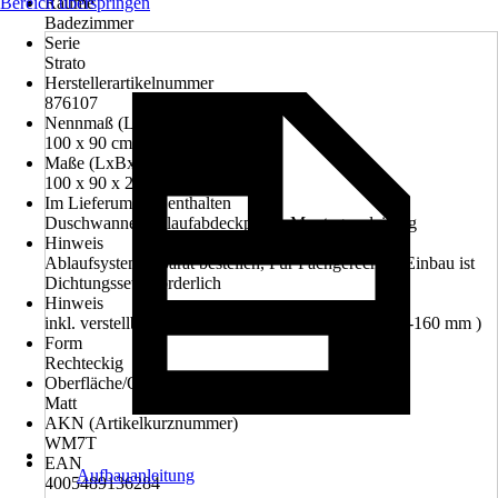
Bereich überspringen
Räume
Badezimmer
Serie
Strato
Herstellerartikelnummer
876107
Nennmaß (LxB)
100 x 90 cm
Maße (LxBxH)
100 x 90 x 2.4 cm
Im Lieferumfang enthalten
Duschwanne, Ablaufabdeckplatte, Montageanleitung
Hinweis
Ablaufsystem separat bestellen, Für Fachgerechten Einbau ist
Dichtungsset erforderlich
Hinweis
inkl. verstellbarer Aufstellfüße ( Verstellbereich: 110-160 mm )
Form
Rechteckig
Oberfläche/Oberflächenbehandlung
Matt
AKN (Artikelkurznummer)
WM7T
EAN
Aufbauanleitung
4005489136284