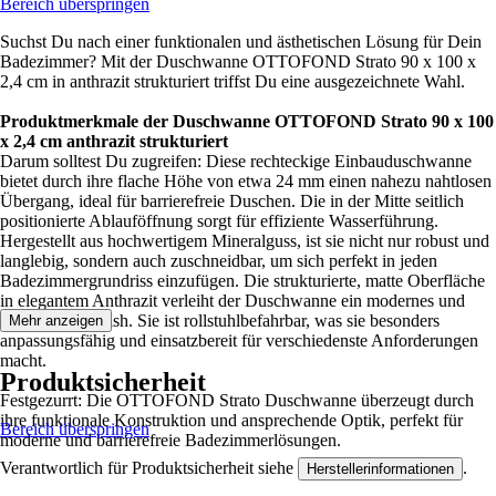
Bereich überspringen
Suchst Du nach einer funktionalen und ästhetischen Lösung für Dein
Badezimmer? Mit der Duschwanne OTTOFOND Strato 90 x 100 x
2,4 cm in anthrazit strukturiert triffst Du eine ausgezeichnete Wahl.
Produktmerkmale der Duschwanne OTTOFOND Strato 90 x 100
x 2,4 cm anthrazit strukturiert
Darum solltest Du zugreifen: Diese rechteckige Einbauduschwanne
bietet durch ihre flache Höhe von etwa 24 mm einen nahezu nahtlosen
Übergang, ideal für barrierefreie Duschen. Die in der Mitte seitlich
positionierte Ablauföffnung sorgt für effiziente Wasserführung.
Hergestellt aus hochwertigem Mineralguss, ist sie nicht nur robust und
langlebig, sondern auch zuschneidbar, um sich perfekt in jeden
Badezimmergrundriss einzufügen. Die strukturierte, matte Oberfläche
in elegantem Anthrazit verleiht der Duschwanne ein modernes und
rutschfestes Finish. Sie ist rollstuhlbefahrbar, was sie besonders
Mehr anzeigen
anpassungsfähig und einsatzbereit für verschiedenste Anforderungen
macht.
Produktsicherheit
Festgezurrt: Die OTTOFOND Strato Duschwanne überzeugt durch
ihre funktionale Konstruktion und ansprechende Optik, perfekt für
Bereich überspringen
moderne und barrierefreie Badezimmerlösungen.
Verantwortlich für Produktsicherheit siehe
.
Herstellerinformationen