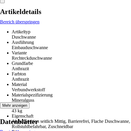
Artikeldetails
Bereich überspringen
Artikeltyp
Duschwanne
Ausführung
Einbauduschwanne
Variante
Rechteckduschwanne
Grundfarbe
Anthrazit
Farbton
Anthrazit
Material
Verbundwerkstoff
Materialspezifizierung
Mineralguss
Gewicht
Mehr anzeigen
43 kg
Eigenschaft
Datenblätter
Ablaufposition seitlich Mittig, Barrierefrei, Flache Duschwanne,
Rollstuhlbefahrbar, Zuschneidbar