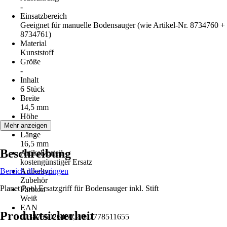
-
Einsatzbereich
Geeignet für manuelle Bodensauger (wie Artikel-Nr. 8734760 +
8734761)
Material
Kunststoff
Größe
-
Inhalt
6 Stück
Breite
14,5 mm
Höhe
9 mm
Mehr anzeigen
Länge
16,5 mm
Beschreibung
Artikelvorteil
kostengünstiger Ersatz
Bereich überspringen
Artikeltyp
Zubehör
Planet Pool Ersatzgriff für Bodensauger inkl. Stift
Farbton
Weiß
EAN
Produktsicherheit
4038755026460, 4047778511655