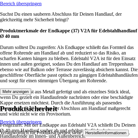
Bereich überspringen
Suchst Du einen sauberen Abschluss für Deinen Handlauf, der
gleichzeitig mehr Sicherheit bringt?
Produktmerkmale der Endkappe (37) V2A für Edelstahlhandlauf
Ø 40 mm
Darum solltest Du zugreifen: Als Endkappe schließt das Formteil das
offene Rohrende am Handlauf ab und reduziert so das Risiko, an
scharfen Kanten hängen zu bleiben. Edelstahl V2A ist für den Einsatz
innen und außen geeignet, sodass Du den Handlauf am Treppenhaus
ebenso wie auf Balkon oder Terrasse zuverlässig absichern kannst. Die
geschliffene Oberfläche passt optisch zu gängigen Edelstahlhandläufen
und sorgt für einen stimmigen Übergang am Rohrende.
Die Endkappe ist aus Metall gefertigt und als einzelnes Stück ideal,
Mehr anzeigen
wenn Du gezielt ein Handlaufende nachrüsten oder eine beschädigte
Kappe ersetzen möchtest. Durch die Ausführung als passendes
Produktsicherheit
Formteil für Ø 40 mm sitzt der Abschluss am Handlauf maßgerecht
und wirkt nicht wie ein Provisorium.
Bereich überspringen
Festgezurrt: Mit der Endkappe aus Edelstahl V2A schließt Du Deinen
Ø-40-mm-Handlauf sauber ab und erhöhst die Sicherheit am
Verantwortlich für Produktsicherheit siehe
.
Herstellerinformationen
Handlaufende im Innen- und Außenbereich.