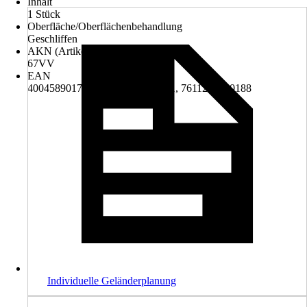
Inhalt
1 Stück
Oberfläche/Oberflächenbehandlung
Geschliffen
AKN (Artikelkurznummer)
67VV
EAN
4004589017769, 4306517133351, 7611233590188
Individuelle Geländerplanung