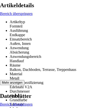
Artikeldetails
Bereich überspringen
Artikeltyp
Formteil
Ausführung
Endkappe
Einsatzbereich
Außen, Innen
Anwendung
Absicherung
Anwendungsbereich
Handlauf
Räume
Balkon, Dachboden, Terrasse, Treppenhaus
Material
Metall
Materialspezifizierung
Mehr anzeigen
Edelstahl V2A
Durchmesser
Datenblätter
40 mm
Grundfarbe
Bereich überspringen
Edelstahl