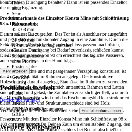
komfortablen Durchgang behalten? Dann ist ein passendes Einzeltor
Hinweis
die richtige Ergänzung.
natur
Serie
Produktmerkmale des Einzeltor Konsta Mino mit Schloßfräsung
Mino
98 x 100 cm natur
Rahmenstärke
45 x 68 mm
Darum solltest Du zugreifen: Das Tor ist als Anschlusstor ausgeführt
Lattenstärke
und passt damit als funktionaler Zugang in eine Zaunlinie. Durch die
21 x 80 mm
Schloßfräsung lässt sich ein Einsteckschloss passend nachrüsten,
Nicht im Lieferumfang enthalten
sodass Du den Durchgang bei Bedarf zuverlässig schließen kannst.
Einsteckschloß
Die Durchgangsbreite von 90 cm erleichtert das tägliche Passieren,
Serienausstattung
auch wenn Du etwas in der Hand trägst.
ohne Pfosten
Pfostenstärke
Gefertigt aus Fichte und mit passgenauer Verzapfung konstruiert, ist
Mehr anzeigen
-
das Tor auf Stabilität im Rahmen ausgelegt. Der konstruktive
Gewicht
Holzschutz ist darauf ausgelegt, Staunässe im Rahmen zu vermeiden,
10,2 kg
Produktsicherheit
was die Nutzung im Außenbereich unterstützt. Rahmen und Latten
Holzart
sind gehobelt und gefast, die Zaunlatten zusätzlich geriffelt, wodurch
Fichte
die Oberfläche griffig wirkt und das Erscheinungsbild klar strukturiert
Lamellenstärke
Bereich überspringen
bleibt; leichte Farb- und Strukturunterschiede sind bei Holz
21 mm
materialtypisch möglich.
AKN (Artikelkurznummer)
Verantwortlich für Produktsicherheit siehe
.
Herstellerinformationen
GRE5
Festgezurrt: Mit dem Einzeltor Konsta Mino mit Schloßfräsung 98 x
EAN
100 cm natur ergänzt Du Deinen Zaun um einen stabilen Zugang, den
4306517559854
Weitere Kategorien
Du mit einem passenden Einsteckschloss bei Bedarf abschließbar