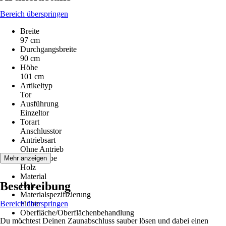
Bereich überspringen
Breite
97 cm
Durchgangsbreite
90 cm
Höhe
101 cm
Artikeltyp
Tor
Ausführung
Einzeltor
Torart
Anschlusstor
Antriebsart
Ohne Antrieb
Grundfarbe
Mehr anzeigen
Holz
Material
Beschreibung
Holz
Materialspezifizierung
Bereich überspringen
Fichte
Oberfläche/Oberflächenbehandlung
Du möchtest Deinen Zaunabschluss sauber lösen und dabei einen
-