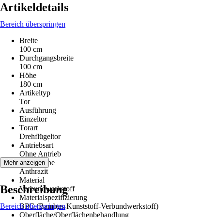
Artikeldetails
Bereich überspringen
Breite
100 cm
Durchgangsbreite
100 cm
Höhe
180 cm
Artikeltyp
Tor
Ausführung
Einzeltor
Torart
Drehflügeltor
Antriebsart
Ohne Antrieb
Grundfarbe
Mehr anzeigen
Anthrazit
Material
Beschreibung
Verbundwerkstoff
Materialspezifizierung
Bereich überspringen
BPC (Bambus-Kunststoff-Verbundwerkstoff)
Oberfläche/Oberflächenbehandlung