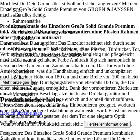
Möchtest Du Dein Grundstück stilvoll und sicher abgrenzen? Mit dem
-
Einzeltor GroJa Solid Grande Premium von GROEN & JANSSEN
Serie
machst Du alles richtig.
Solid
Rahmenstärke
Produktmerkmale des Einzeltors GroJa Solid Grande Premium
4.0 cm
inkl. Zierleisten DIN universal vormontiert ohne Pfosten Rahmen
Nicht im Lieferumfang enthalten
silber 100 x 180 cm anthrazit
Torpfosten
Darum solltest Du zugreifen: Das Einzeltor zeichnet sich durch seine
Serienausstattung
robuste Konstruktion aus BPC (Bambus-Kunststoff-
Drückergarnitur, Einsteckschloss, ohne Pfosten, Türdrücker, Tor,
Verbundwerkstoff) aus, was es besonders langlebig und pflegeleicht
Schließblech, Beschlagsatz, Bänder
macht. Die neutral gehaltene Farbe Anthrazit fügt sich harmonisch in
Pfostenstärke
verschiedene Garten- und Zaunlandschaften ein. Das Tor wird ohne
-
Antrieb betrieben, was die Handhabung einfach und unkompliziert
Gewicht
macht. Mit einer Höhe von 180 cm und einer Breite von 100 cm bietet
35 kg
es eine komfortable Durchgangsbreite von ebenfalls 100 cm, die Dir
Mehr anzeigen
Geeignet für
einen sicheren Zugang ermöglicht. Dank der vormontierten Zierleisten
Einbetonieren
und der kompletten Beschlagsätze, inklusive Drückergarnitur und
Montageart
Produktsicherheit
Einsteckschloss, ist die Montage einfach und schnell durchzuführen.
Selbstmontage
Dieses Einzeltor ist speziell für das Einbetonieren geeignet, wodurch
AKN (Artikelkurznummer)
eine stabile und sichere Installation gewährleistet wird. Es ist mit einem
W41V
Bereich überspringen
silbernen Rahmen ausgestattet, der dem Tor eine elegante Optik
EAN
verleiht.
4250260969098
Verantwortlich für Produktsicherheit siehe
.
Herstellerinformationen
Festgezurrt: Das Einzeltor GroJa Solid Grande Premium kombiniert
Ästhetik und Funktionalität – eine hochwertige Lösung für Deine