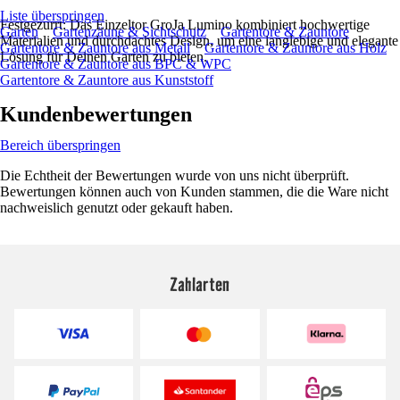
Liste überspringen
Festgezurrt: Das Einzeltor GroJa Lumino kombiniert hochwertige
Garten
Gartenzäune & Sichtschutz
Gartentore & Zauntore
Materialien und durchdachtes Design, um eine langlebige und elegante
Gartentore & Zauntore aus Metall
Gartentore & Zauntore aus Holz
Lösung für Deinen Garten zu bieten.
Gartentore & Zauntore aus BPC & WPC
Gartentore & Zauntore aus Kunststoff
Kundenbewertungen
Bereich überspringen
Die Echtheit der Bewertungen wurde von uns nicht überprüft.
Bewertungen können auch von Kunden stammen, die die Ware nicht
nachweislich genutzt oder gekauft haben.
Zahlarten