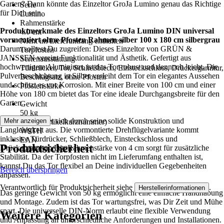
Garten? Dann könnte das Einzeltor GroJa Lumino genau das Richtige
Serie
für Dich sein.
Lumino
Rahmenstärke
Produktmerkmale des Einzeltors GroJa Lumino DIN universal
4.0 cm
vormontiert ohne Pfosten Rahmen silber 100 x 180 cm silbergrau
Nicht im Lieferumfang enthalten
Darum solltest Du zugreifen: Dieses Einzeltor von GRÜN &
Torpfosten
JANSSEN vereint Funktionalität und Ästhetik. Gefertigt aus
Serienausstattung
hochwertigem Aluminium, ist das Tor robust und dennoch leicht. Die
Türdrücker, Tor, Schließblech, Einsteckschloss, Drückergarnitur,
Pulverbeschichtung in Silber verleiht dem Tor ein elegantes Aussehen
Beschlagsatz, ohne Pfosten
und schützt es vor Korrosion. Mit einer Breite von 100 cm und einer
Pfostenstärke
Höhe von 180 cm bietet das Tor eine ideale Durchgangsbreite für den
-
Garten.
Gewicht
50 kg
Das Tor zeichnet sich durch seine solide Konstruktion und
Mehr anzeigen
AKN (Artikelkurznummer)
Langlebigkeit aus. Die vormontierte Drehflügelvariante kommt
W9TH
inklusive Türdrücker, Schließblech, Einsteckschloss und
EAN
Produktsicherheit
Drückergarnitur. Die Rahmenstärke von 4 cm sorgt für zusätzliche
4250260965229
Stabilität. Da der Torpfosten nicht im Lieferumfang enthalten ist,
kannst Du das Tor flexibel an Deine individuellen Gegebenheiten
Bereich überspringen
anpassen.
Verantwortlich für Produktsicherheit siehe
.
Herstellerinformationen
Das geringe Gewicht von 50 kg ermöglicht eine einfache Handhabung
und Montage. Zudem ist das Tor wartungsfrei, was Dir Zeit und Mühe
spart. Die universelle DIN-Norm erlaubt eine flexible Verwendung
Weitere Kategorien
und Anpassung an unterschiedliche Anforderungen und Installationen.