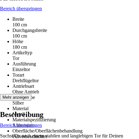
Bereich überspringen
Breite
100 cm
Durchgangsbreite
100 cm
Höhe
180 cm
Artikeltyp
Tor
Ausführung
Einzeltor
Torart
Drehflügeltor
Antriebsart
Ohne Antrieb
Grundfarbe
Mehr anzeigen
Silber
Material
Beschreibung
Metall
Materialspezifizierung
Bereich überspringen
Aluminium
Oberfläche/Oberflächenbehandlung
Suchst Du nach einem stabilen und langlebigen Tor für Deinen
Pulverbeschichtet