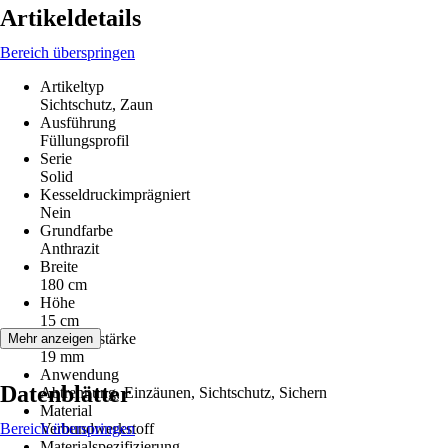
Artikeldetails
Bereich überspringen
Artikeltyp
Sichtschutz, Zaun
Ausführung
Füllungsprofil
Serie
Solid
Kesseldruckimprägniert
Nein
Grundfarbe
Anthrazit
Breite
180 cm
Höhe
15 cm
Lamellenstärke
Mehr anzeigen
19 mm
Anwendung
Datenblätter
Abtrennung, Einzäunen, Sichtschutz, Sichern
Material
Bereich überspringen
Verbundwerkstoff
Materialspezifizierung