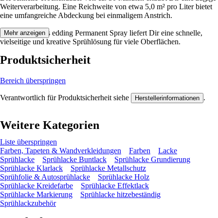
Weiterverarbeitung. Eine Reichweite von etwa 5,0 m² pro Liter bietet
eine umfangreiche Abdeckung bei einmaligem Anstrich.
Festgezurrt: Das edding Permanent Spray liefert Dir eine schnelle,
Mehr anzeigen
vielseitige und kreative Sprühlösung für viele Oberflächen.
Produktsicherheit
Bereich überspringen
Verantwortlich für Produktsicherheit siehe
.
Herstellerinformationen
Weitere Kategorien
Liste überspringen
Farben, Tapeten & Wandverkleidungen
Farben
Lacke
Sprühlacke
Sprühlacke Buntlack
Sprühlacke Grundierung
Sprühlacke Klarlack
Sprühlacke Metallschutz
Sprühfolie & Autosprühlacke
Sprühlacke Holz
Sprühlacke Kreidefarbe
Sprühlacke Effektlack
Sprühlacke Markierung
Sprühlacke hitzebeständig
Sprühlackzubehör