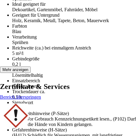
Ideal geeignet für
Dekoartikel, Gartenmöbel, Fahrräder, Möbel
Geeignet für Untergrund
Holz, Keramik, Metall, Tapete, Beton, Mauerwerk
Farbton
Blau
Verarbeitung
Sprühen
Reichweite (ca.) bei einmaligem Anstrich
5 m²/l
Gebindegröße
0,2 l
Basis
Mehr anzeigen
Lösemittelhaltig
Einsatzbereich
Zertifikate & Services
Außen, Innen
Trockendauer ca.
Bereich überspringen
0,5 h
Signalwort
Gefahr
Sicherheitshinweise (P-Sätze)
(P103) Vor Gebrauch Kennzeichnungsetikett lesen., (P102) Darf
nicht in die Hände von Kindern gelangen.
Gefahrenhinweise (H-Sätze)
(H412) Schädlich für Wasserorganismen, mit langfristiger