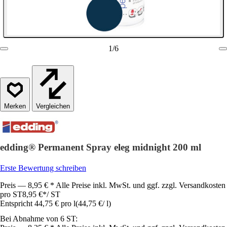
1
/
6
Vergleichen
edding® Permanent Spray eleg midnight 200 ml
Erste Bewertung schreiben
Preis — 8,95 € * Alle Preise inkl. MwSt. und ggf. zzgl. Versandkosten
pro ST
8,95 €
*
/
ST
Entspricht 44,75 € pro l
(
44,75 €
/
l
)
Bei Abnahme von 6 ST: