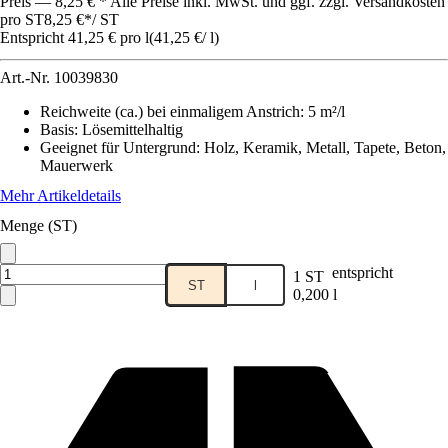
Preis — 8,25 € * Alle Preise inkl. MwSt. und ggf. zzgl. Versandkosten
pro ST
8,25 €
*
/
ST
Entspricht 41,25 € pro l
(
41,25 €
/
l
)
Art.-Nr.
10039830
Reichweite (ca.) bei einmaligem Anstrich
:
5 m²/l
Basis
:
Lösemittelhaltig
Geeignet für Untergrund
:
Holz, Keramik, Metall, Tapete, Beton,
Mauerwerk
Mehr Artikeldetails
Menge (ST)
entspricht
1 ST
ST
l
0,200 l