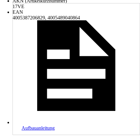
AKN (Artikelkurznummer)
17VE
EAN
4005387206829, 4005489040864
Aufbauanleitung