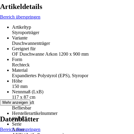
Artikeldetails
Bereich überspringen
Artikeltyp
Styroporträger
Variante
Duschwannenträger
Geeignet für
OF Duschwanne Arkon 1200 x 900 mm
Form
Rechteck
Material
Expandiertes Polystyrol (EPS), Styropor
Höhe
150 mm
Nennmaß (LxB)
117 x 87 cm
Eigenschaft
Mehr anzeigen
Befliesbar
Herstellerartikelnummer
Datenblätter
993007
Serie
Bereich überspringen
Arkon