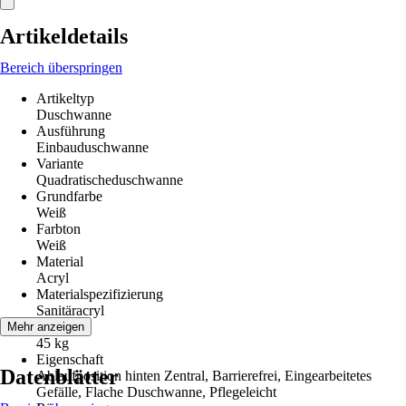
Artikeldetails
Bereich überspringen
Artikeltyp
Duschwanne
Ausführung
Einbauduschwanne
Variante
Quadratischeduschwanne
Grundfarbe
Weiß
Farbton
Weiß
Material
Acryl
Materialspezifizierung
Sanitäracryl
Gewicht
Mehr anzeigen
45 kg
Eigenschaft
Datenblätter
Ablaufposition hinten Zentral, Barrierefrei, Eingearbeitetes
Gefälle, Flache Duschwanne, Pflegeleicht