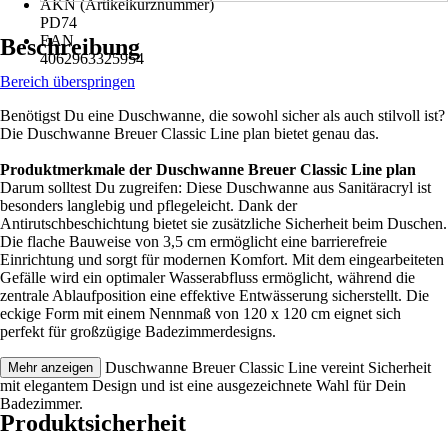
AKN (Artikelkurznummer)
PD74
EAN
Beschreibung
4062963325954
Bereich überspringen
Benötigst Du eine Duschwanne, die sowohl sicher als auch stilvoll ist?
Die Duschwanne Breuer Classic Line plan bietet genau das.
Produktmerkmale der Duschwanne Breuer Classic Line plan
Darum solltest Du zugreifen: Diese Duschwanne aus Sanitäracryl ist
besonders langlebig und pflegeleicht. Dank der
Antirutschbeschichtung bietet sie zusätzliche Sicherheit beim Duschen.
Die flache Bauweise von 3,5 cm ermöglicht eine barrierefreie
Einrichtung und sorgt für modernen Komfort. Mit dem eingearbeiteten
Gefälle wird ein optimaler Wasserabfluss ermöglicht, während die
zentrale Ablaufposition eine effektive Entwässerung sicherstellt. Die
eckige Form mit einem Nennmaß von 120 x 120 cm eignet sich
perfekt für großzügige Badezimmerdesigns.
Festgezurrt: Die Duschwanne Breuer Classic Line vereint Sicherheit
Mehr anzeigen
mit elegantem Design und ist eine ausgezeichnete Wahl für Dein
Badezimmer.
Produktsicherheit