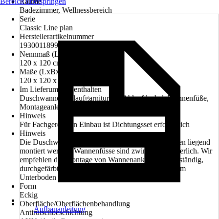
Bereich überspringen
Räume
Badezimmer, Wellnessbereich
Serie
Classic Line plan
Herstellerartikelnummer
1930011899024
Nennmaß (LxB)
120 x 120 cm
Maße (LxBxH)
120 x 120 x 3.5 cm
Im Lieferumfang enthalten
Duschwanne, Ablaufgarnitur mit Ablaufdeckel, Wannenfüße,
Montageanleitung
Hinweis
Für Fachgerechten Einbau ist Dichtungsset erforderlich
Hinweis
Die Duschwannen können nicht flach auf dem Boden liegend
montiert werden, Wannenfüsse sind zwingend erfoderlich. Wir
empfehlen die Montage von Wannenankern. UV-beständig,
durchgefärbtes Sanitäracryl mit glasfaserversterärktem
Unterboden
Form
Eckig
Oberfläche/Oberflächenbehandlung
Aufbauanleitung
Antirutschbeschichtung