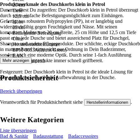
Produktmerkmale des Duschkorbs klein in Petrol
20 cm
Darum solltest Du zugreifen: Der Duschkorb klein in Petrol überzeugt
Tiefe
durch seine einfache Befestigungsmöglichkeit zum Einhängen.
12,5 cm
Gefertigt aus robustem Polypropylen (PP), ist er langlebig und
Höhe
widerstandsfähig gegen Feuchtigkeit und Nässe. Mit seinen
25 cm
kompakten Maßen von 20 cm Breite, 25 cm Höhe und 12,5 cm Tiefe
Beiliegende Befestigung
passt er in jede Dusche und bietet ausreichend Platz für Duschgel,
Ohne
Shampoo und andere Pflegeprodukte. Der schlichte, eckige Duschkorb
Herstellerartikelnummer
in mattem Petrol bringt nicht nur Ordnung in Dein Badezimmer,
BPM-0053A(Petrol Green)
sondern auch eine moderne Optik. Durch seine 1-fach Ausführung
EAN
sind Deine Pflegeprodukte immer schnell griffbereit.
Mehr anzeigen
4306517366193
Festgezurrt: Der Duschkorb klein in Petrol ist die ideale Lösung für
Produktsicherheit
eine praktische und stilvolle Aufbewahrung in der Dusche.
Bereich überspringen
Verantwortlich für Produktsicherheit siehe
.
Herstellerinformationen
Weitere Kategorien
Liste überspringen
Bad & Sanitär
Badausstattung
Badaccessoires