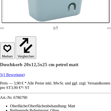
1
/
7
Vergleichen
Duschkorb 20x12,5x25 cm petrol matt
5
(1 Bewertung)
Preis — 3,90 € * Alle Preise inkl. MwSt. und ggf. zzgl. Versandkosten
pro ST
3,90 €
*
/
ST
Art.-Nr.
6786790
Oberfläche/Oberflächenbehandlung
:
Matt
Beiliegende Befestigung
:
Ohne