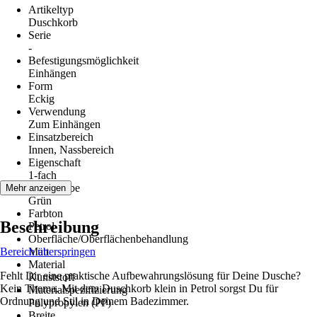
Artikeltyp
Duschkorb
Serie
-
Befestigungsmöglichkeit
Einhängen
Form
Eckig
Verwendung
Zum Einhängen
Einsatzbereich
Innen, Nassbereich
Eigenschaft
1-fach
Grundfarbe
Mehr anzeigen
Grün
Farbton
Beschreibung
Petrol
Oberfläche/Oberflächenbehandlung
Bereich überspringen
Matt
Material
Fehlt Dir eine praktische Aufbewahrungslösung für Deine Dusche?
Kunststoff
Kein Thema. Mit dem Duschkorb klein in Petrol sorgst Du für
Materialspezifizierung
Ordnung und Stil in Deinem Badezimmer.
Polypropylen (PP)
Breite