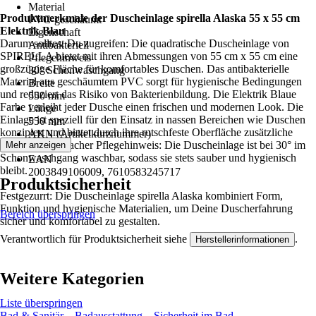
Material
Produktmerkmale der Duscheinlage spirella Alaska 55 x 55 cm
PVC-geschäumt
Elektrik Blau
Eigenschaft
Darum solltest Du zugreifen: Die quadratische Duscheinlage von
Antibakteriell
SPIRELLA bietet mit ihren Abmessungen von 55 cm x 55 cm eine
Pflegehinweis
großzügige Fläche für komfortables Duschen. Das antibakterielle
30° Schonwaschgang
Material aus geschäumtem PVC sorgt für hygienische Bedingungen
Breite
und reduziert das Risiko von Bakterienbildung. Die Elektrik Blaue
550 mm
Farbe verleiht jeder Dusche einen frischen und modernen Look. Die
Länge
Einlage ist speziell für den Einsatz in nassen Bereichen wie Duschen
550 mm
konzipiert und bietet durch ihre rutschfeste Oberfläche zusätzliche
AKN (Artikelkurznummer)
Sicherheit. Einfacher Pflegehinweis: Die Duscheinlage ist bei 30° im
Mehr anzeigen
XZWH
Schonwaschgang waschbar, sodass sie stets sauber und hygienisch
EAN
bleibt.
2003849106009, 7610583245717
Produktsicherheit
Festgezurrt: Die Duscheinlage spirella Alaska kombiniert Form,
Funktion und hygienische Materialien, um Deine Duscherfahrung
Bereich überspringen
sicher und komfortabel zu gestalten.
Verantwortlich für Produktsicherheit siehe
.
Herstellerinformationen
Weitere Kategorien
Liste überspringen
Bad & Sanitär
Badausstattung
Sicherheit im Bad