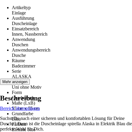
Artikeltyp
Einlage
Ausführung
Duscheinlage
Einsatzbereich
Innen, Nassbereich
Anwendung
Duschen
Anwendungsbereich
Dusche
Räume
Badezimmer
Serie
ALASKA
Motiv
Mehr anzeigen
Uni ohne Motiv
Form
Beschreibung
Quadratisch
Maße (LxB)
Bereich überspringen
55 cm x 55 cm
Grundfarbe
Suchst Du nach einer sicheren und komfortablen Lösung für Deine
Blau
Dusche? Dann ist die Duscheinlage spirella Alaska in Elektrik Blau die
Farbton
perfekte Wahl für Dich.
Elektric blue