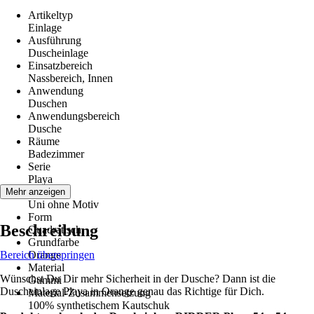
Artikeltyp
Einlage
Ausführung
Duscheinlage
Einsatzbereich
Nassbereich, Innen
Anwendung
Duschen
Anwendungsbereich
Dusche
Räume
Badezimmer
Serie
Playa
Motiv
Mehr anzeigen
Uni ohne Motiv
Form
Beschreibung
Quadratisch
Grundfarbe
Bereich überspringen
Orange
Material
Wünschst Du Dir mehr Sicherheit in der Dusche? Dann ist die
Gummi
Duscheinlage Playa in Orange genau das Richtige für Dich.
Material-Zusammensetzung
100% synthetischem Kautschuk