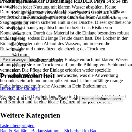
Produktmerkmale der Duscheinlage RIDDER Playa 54 x 54 cm
Pflegehinweis
orange
Nach jeder Nutzung mit klarem Wasser abspülen, Keine
Darum solltest Du zugreifen: Die Duscheinlage besteht zu 100% aus
Reinigungsmittel verwenden, Nach jedem Gebrauch zum
synthetischem Kautschuk und sorgt durch die hohe Anzahl an
Trocknen aufhängen, Nicht in der Sonne oder auf Heizkörpern
Saugnäpfen für einen sicheren Halt in der Dusche. Dieser synthetische
trocknen
Kautschuk ist hautsympathisch und reduziert das Risiko von
Höhe
Kontaktallergien. Durch das Material ist die Einlage besonders robust
5 mm
und langlebig, sodass Du lange Freude daran hast. Die Löcher in der
Breite
Einlage erleichtern den Ablauf des Wassers, minimieren die
540 mm
Rutschgefahr und unterstützen gleichzeitig das Trocknen.
Länge
540 mm
Nach jeder Nutzung spülst Du die Einlage einfach mit klarem Wasser
Mehr anzeigen
AKN (Artikelkurznummer)
ab und hängst sie zum Trocknen auf, um die Bildung von Schimmel zu
KTHH
vermeiden. Die Pflege der Einlage erfordert weder spezielle
EAN
Produktsicherheit
Reinigungsmittel noch Maschinenwäsche, was die Anwendung
4006956684147
besonders einfach und unkompliziert macht. Ihre auffällige orange
Farbe bringt zudem frische Akzente in Dein Badezimmer.
Bereich überspringen
Festgezurrt: Die Duscheinlage Playa in Orange verbindet Sicherheit
Verantwortlich für Produktsicherheit siehe
.
Herstellerinformationen
und Komfort und ist eine ideale Ergänzung für jede Dusche.
Weitere Kategorien
Liste überspringen
Bad & Sanitär
Badausstattung
Sicherheit im Bad